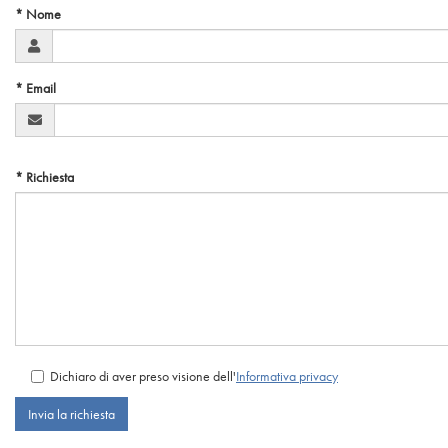
inserisci
* Nome
i
tuoi
* Email
dati
inserisci
* Richiesta
la
tua
richiesta
compila
Dichiaro di aver preso visione dell'
Informativa privacy
captcha
e