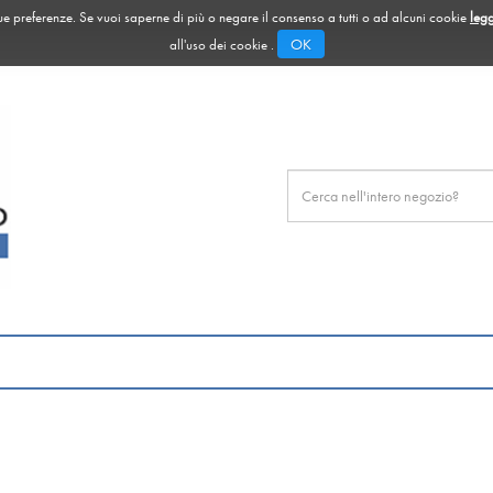
 tue preferenze. Se vuoi saperne di più o negare il consenso a tutti o ad alcuni cookie
legg
OK
all'uso dei cookie .
Cerca
Prodotto