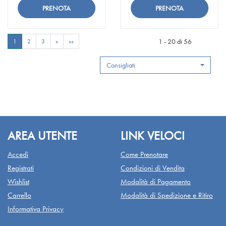
Spray
su Fitonasal
Plus alla
su Fitostill
concentrato alla
Spray
wishlist
Plus
Aggiungi Fitonasal
Aggiungi Fitostill
wishlist
concentrato
Spray
Plus al
concentrato al
carrello
1 - 20 di 56
1
2
3
»
»»
carrello
Consigliati
AREA UTENTE
LINK VELOCI
Accedi
Come Prenotare
Registrati
Condizioni di Vendita
Wishlist
Modalità di Pagamento
Carrello
Modalità di Spedizione e Ritiro
Informativa Privacy