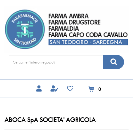
Passa
FARMA
al
DRUGSTORE
contenuto
principale
Cerca
Cerca
Prodotto
prodotti
0
inseriti
ABOCA SpA SOCIETA' AGRICOLA