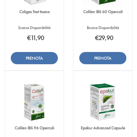
Coligas Fast tisana
Colilen IBS 60 Opercoli
Scarsa Disponibilità
Buona Disponibilità
€11,90
€29,90
Aggiungi Coligas
Informazioni
Aggiungi Colilen
Informazioni
Fast
su Coligas
IBS
su Colilen
tisana alla
Fast
60
IBS
Aggiungi Coligas
Aggiungi Colilen
wishlist
tisana
Opercoli alla
60
Fast
IBS
wishlist
Opercoli
tisana al
60
carrello
Opercoli al
carrello
Colilen IBS 96 Opercoli
Epakur Advanced Capsule