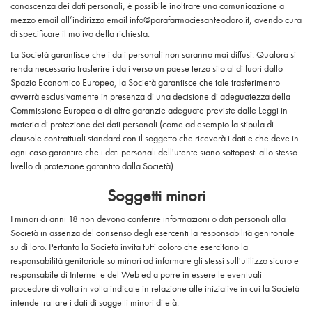
conoscenza dei dati personali, è possibile inoltrare una comunicazione a
mezzo email all’indirizzo email info@parafarmaciesanteodoro.it, avendo cura
di specificare il motivo della richiesta.
La Società garantisce che i dati personali non saranno mai diffusi. Qualora si
renda necessario trasferire i dati verso un paese terzo sito al di fuori dallo
Spazio Economico Europeo, la Società garantisce che tale trasferimento
avverrà esclusivamente in presenza di una decisione di adeguatezza della
Commissione Europea o di altre garanzie adeguate previste dalle Leggi in
materia di protezione dei dati personali (come ad esempio la stipula di
clausole contrattuali standard con il soggetto che riceverà i dati e che deve in
ogni caso garantire che i dati personali dell'utente siano sottoposti allo stesso
livello di protezione garantito dalla Società).
Soggetti minori
I minori di anni 18 non devono conferire informazioni o dati personali alla
Società in assenza del consenso degli esercenti la responsabilità genitoriale
su di loro. Pertanto la Società invita tutti coloro che esercitano la
responsabilità genitoriale su minori ad informare gli stessi sull'utilizzo sicuro e
responsabile di Internet e del Web ed a porre in essere le eventuali
procedure di volta in volta indicate in relazione alle iniziative in cui la Società
intende trattare i dati di soggetti minori di età.