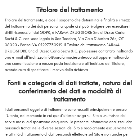
Titolare del trattamento
Titolare del trattamento, e cioè il soggetto che determina le finalità e i mezzi
del trattamento dei dati personali al quale ci si può rivolgere per esercitare i
diritti riconosciuti dal GDPR, è FARMA DRUGSTORE Snc di Dr.ssa Carla
Sechi & C. con sede legale in San Teodoro, Via Cala D'Ambra 26c, OT
08020 - Partita IVA 01297750919. Il Titolare del trattamento FARMA
DRUGSTORE Snc di Dr.ssa Carla Sechi & C. può essere contattato inoltrando
una e-mail all’indirizzo info@parafarmaciesanteodoro.it oppure inoltrando
una comunicazione a mezzo posta tradizionale all’indirizzo del Titolare,
avendo cura di specificare il motivo della richiesta.
Fonti e categorie di dati trattate, natura del
conferimento dei dati e modalità di
trattamento
I dati personali oggetto di trattamento sono raccolti principalmente presso
l’Utente, nel momento in cui quest’ultimo naviga sul Sito o usufruisce dei
servizi messi a disposizione da questo. La presente informativa analizza i dati
personali trattati nelle diverse sezioni del Sito e regolamenta esclusivamente
le attività di trattamento di dati personali effettuate sul Sito e non anche per