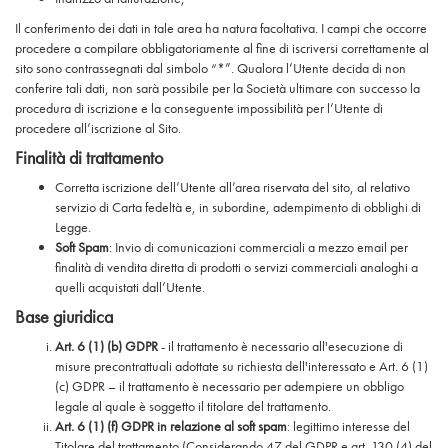
Il conferimento dei dati in tale area ha natura facoltativa. I campi che occorre
procedere a compilare obbligatoriamente al fine di iscriversi correttamente al
sito sono contrassegnati dal simbolo “*”. Qualora l’Utente decida di non
conferire tali dati, non sarà possibile per la Società ultimare con successo la
procedura di iscrizione e la conseguente impossibilità per l’Utente di
procedere all’iscrizione al Sito.
Finalità di trattamento
Corretta iscrizione dell’Utente all’area riservata del sito, al relativo
servizio di Carta fedeltà e, in subordine, adempimento di obblighi di
Legge.
Soft Spam
: Invio di comunicazioni commerciali a mezzo email per
finalità di vendita diretta di prodotti o servizi commerciali analoghi a
quelli acquistati dall’Utente.
Base giuridica
Art. 6 (1) (b) GDPR
- il trattamento è necessario all'esecuzione di
misure precontrattuali adottate su richiesta dell'interessato e Art. 6 (1)
(c) GDPR – il trattamento è necessario per adempiere un obbligo
legale al quale è soggetto il titolare del trattamento.
Art. 6 (1) (f) GDPR in relazione al soft spam
: legittimo interesse del
Titolare del trattamento (Considerando 47 del GDPR e art. 130 (4) del