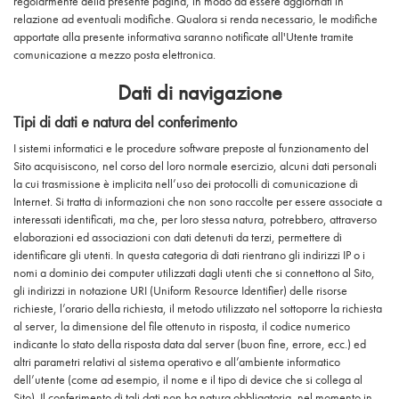
regolarmente della presente pagina, in modo da essere aggiornati in
relazione ad eventuali modifiche. Qualora si renda necessario, le modifiche
apportate alla presente informativa saranno notificate all'Utente tramite
comunicazione a mezzo posta elettronica.
Dati di navigazione
Tipi di dati e natura del conferimento
I sistemi informatici e le procedure software preposte al funzionamento del
Sito acquisiscono, nel corso del loro normale esercizio, alcuni dati personali
la cui trasmissione è implicita nell’uso dei protocolli di comunicazione di
Internet. Si tratta di informazioni che non sono raccolte per essere associate a
interessati identificati, ma che, per loro stessa natura, potrebbero, attraverso
elaborazioni ed associazioni con dati detenuti da terzi, permettere di
identificare gli utenti. In questa categoria di dati rientrano gli indirizzi IP o i
nomi a dominio dei computer utilizzati dagli utenti che si connettono al Sito,
gli indirizzi in notazione URI (Uniform Resource Identifier) delle risorse
richieste, l’orario della richiesta, il metodo utilizzato nel sottoporre la richiesta
al server, la dimensione del file ottenuto in risposta, il codice numerico
indicante lo stato della risposta data dal server (buon fine, errore, ecc.) ed
altri parametri relativi al sistema operativo e all’ambiente informatico
dell’utente (come ad esempio, il nome e il tipo di device che si collega al
Sito). Il conferimento di tali dati non ha natura obbligatoria, nel momento in