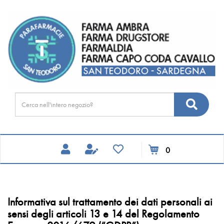
Passa
FARMA
al
DRUGSTORE
contenuto
principale
Cerca
Cerca
Prodotto
prodotti
0
inseriti
Informativa sul trattamento dei dati personali ai
sensi degli articoli 13 e 14 del Regolamento