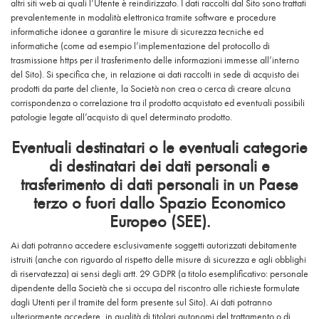
altri siti web ai quali l’Utente è reindirizzato. I dati raccolti dal Sito sono trattati
prevalentemente in modalità elettronica tramite software e procedure
informatiche idonee a garantire le misure di sicurezza tecniche ed
informatiche (come ad esempio l’implementazione del protocollo di
trasmissione https per il trasferimento delle informazioni immesse all’interno
del Sito). Si specifica che, in relazione ai dati raccolti in sede di acquisto dei
prodotti da parte del cliente, la Società non crea o cerca di creare alcuna
corrispondenza o correlazione tra il prodotto acquistato ed eventuali possibili
patologie legate all’acquisto di quel determinato prodotto.
Eventuali destinatari o le eventuali categorie
di destinatari dei dati personali e
trasferimento di dati personali in un Paese
terzo o fuori dallo Spazio Economico
Europeo (SEE).
Ai dati potranno accedere esclusivamente soggetti autorizzati debitamente
istruiti (anche con riguardo al rispetto delle misure di sicurezza e agli obblighi
di riservatezza) ai sensi degli artt. 29 GDPR (a titolo esemplificativo: personale
dipendente della Società che si occupa del riscontro alle richieste formulate
dagli Utenti per il tramite del form presente sul Sito). Ai dati potranno
ulteriormente accedere, in qualità di titolari autonomi del trattamento o di