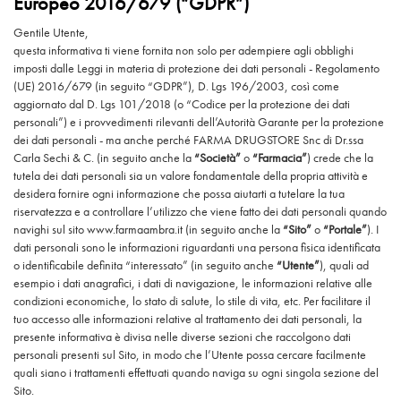
Europeo 2016/679 (“GDPR”)
Gentile Utente,
questa informativa ti viene fornita non solo per adempiere agli obblighi
imposti dalle Leggi in materia di protezione dei dati personali - Regolamento
(UE) 2016/679 (in seguito “GDPR”), D. Lgs 196/2003, così come
aggiornato dal D. Lgs 101/2018 (o “Codice per la protezione dei dati
personali”) e i provvedimenti rilevanti dell’Autorità Garante per la protezione
dei dati personali - ma anche perché FARMA DRUGSTORE Snc di Dr.ssa
Carla Sechi & C. (in seguito anche la
“Società”
o
“Farmacia”
) crede che la
tutela dei dati personali sia un valore fondamentale della propria attività e
desidera fornire ogni informazione che possa aiutarti a tutelare la tua
riservatezza e a controllare l’utilizzo che viene fatto dei dati personali quando
navighi sul sito www.farmaambra.it (in seguito anche la
“Sito”
o
“Portale”
). I
dati personali sono le informazioni riguardanti una persona fisica identificata
o identificabile definita “interessato” (in seguito anche
“Utente”
), quali ad
esempio i dati anagrafici, i dati di navigazione, le informazioni relative alle
condizioni economiche, lo stato di salute, lo stile di vita, etc. Per facilitare il
tuo accesso alle informazioni relative al trattamento dei dati personali, la
presente informativa è divisa nelle diverse sezioni che raccolgono dati
personali presenti sul Sito, in modo che l’Utente possa cercare facilmente
quali siano i trattamenti effettuati quando naviga su ogni singola sezione del
Sito.