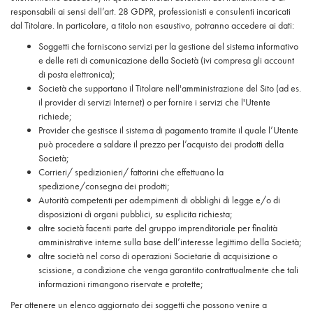
responsabili ai sensi dell’art. 28 GDPR, professionisti e consulenti incaricati
dal Titolare. In particolare, a titolo non esaustivo, potranno accedere ai dati:
Soggetti che forniscono servizi per la gestione del sistema informativo
e delle reti di comunicazione della Società (ivi compresa gli account
di posta elettronica);
Società che supportano il Titolare nell'amministrazione del Sito (ad es.
il provider di servizi Internet) o per fornire i servizi che l'Utente
richiede;
Provider che gestisce il sistema di pagamento tramite il quale l’Utente
può procedere a saldare il prezzo per l’acquisto dei prodotti della
Società;
Corrieri/ spedizionieri/ fattorini che effettuano la
spedizione/consegna dei prodotti;
Autorità competenti per adempimenti di obblighi di legge e/o di
disposizioni di organi pubblici, su esplicita richiesta;
altre società facenti parte del gruppo imprenditoriale per finalità
amministrative interne sulla base dell’interesse legittimo della Società;
altre società nel corso di operazioni Societarie di acquisizione o
scissione, a condizione che venga garantito contrattualmente che tali
informazioni rimangono riservate e protette;
Per ottenere un elenco aggiornato dei soggetti che possono venire a