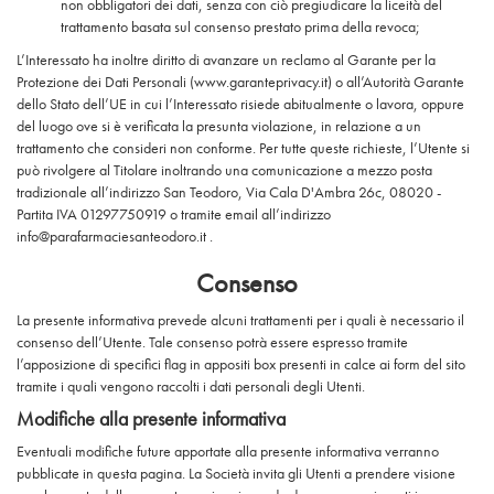
non obbligatori dei dati, senza con ciò pregiudicare la liceità del
trattamento basata sul consenso prestato prima della revoca;
L’Interessato ha inoltre diritto di avanzare un reclamo al Garante per la
Protezione dei Dati Personali (www.garanteprivacy.it) o all’Autorità Garante
dello Stato dell’UE in cui l’Interessato risiede abitualmente o lavora, oppure
del luogo ove si è verificata la presunta violazione, in relazione a un
trattamento che consideri non conforme. Per tutte queste richieste, l’Utente si
può rivolgere al Titolare inoltrando una comunicazione a mezzo posta
tradizionale all’indirizzo San Teodoro, Via Cala D'Ambra 26c, 08020 -
Partita IVA 01297750919 o tramite email all’indirizzo
info@parafarmaciesanteodoro.it .
Consenso
La presente informativa prevede alcuni trattamenti per i quali è necessario il
consenso dell’Utente. Tale consenso potrà essere espresso tramite
l’apposizione di specifici flag in appositi box presenti in calce ai form del sito
tramite i quali vengono raccolti i dati personali degli Utenti.
Modifiche alla presente informativa
Eventuali modifiche future apportate alla presente informativa verranno
pubblicate in questa pagina. La Società invita gli Utenti a prendere visione