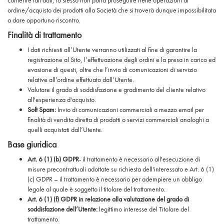
conferire tali dati, lo stesso non potrà proseguire nelle operazioni di
ordine/acquisto dei prodotti alla Società che si troverà dunque impossibilitata
a dare opportuno riscontro.
Finalità di trattamento
I dati richiesti all’Utente verranno utilizzati al fine di garantire la
registrazione al Sito, l’effettuazione degli ordini e la presa in carico ed
evasione di questi, oltre che l’invio di comunicazioni di servizio
relative all’ordine effettuato dall’Utente.
Valutare il grado di soddisfazione e gradimento del cliente relativo
all'esperienza d'acquisto.
Soft Spam:
Invio di comunicazioni commerciali a mezzo email per
finalità di vendita diretta di prodotti o servizi commerciali analoghi a
quelli acquistati dall’Utente.
Base giuridica
Art. 6 (1) (b) GDPR
- il trattamento è necessario all'esecuzione di
misure precontrattuali adottate su richiesta dell'interessato e Art. 6 (1)
(c) GDPR – il trattamento è necessario per adempiere un obbligo
legale al quale è soggetto il titolare del trattamento.
Art. 6 (1) (f) GDPR in relazione alla valutazione del grado di
soddisfazione dell’Utente:
legittimo interesse del Titolare del
trattamento.