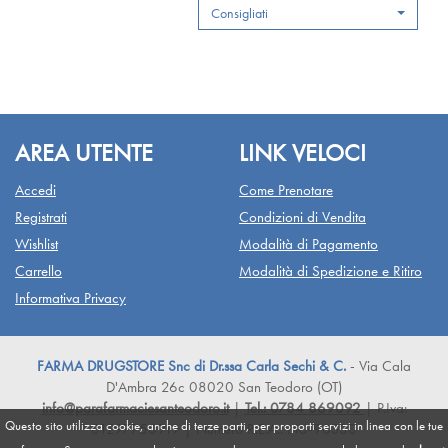
Consigliati
carrello
AREA UTENTE
LINK VELOCI
Accedi
Come Prenotare
Registrati
Condizioni di Vendita
Wishlist
Modalità di Pagamento
Carrello
Modalità di Spedizione e Ritiro
Informativa Privacy
FARMA DRUGSTORE Snc di Dr.ssa Carla Sechi & C.
- Via Cala
D'Ambra 26c 08020 San Teodoro (OT)
info@parafarmaciesanteodoro.it
|
Tel.: 0784 869092
| P.Iva:
Questo sito utilizza cookie, anche di terze parti, per proporti servizi in linea con le tue
01297750919 | Numero R.E.A.: NU-90330