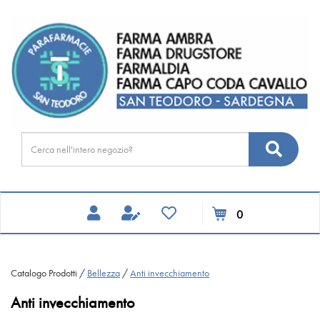
Passa
FARMA
al
DRUGSTORE
contenuto
principale
Cerca
Cerca
Prodotto
prodotti
0
inseriti
Catalogo Prodotti /
Bellezza
/
Anti invecchiamento
Anti invecchiamento