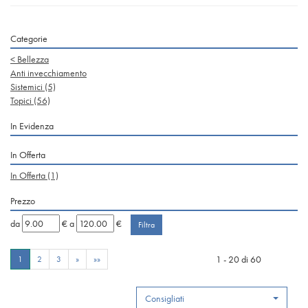
Categorie
<
Bellezza
Anti invecchiamento
Sistemici
(5)
Topici
(56)
In Evidenza
In Offerta
In Offerta
(1)
Prezzo
filtra
filtra
da
€
a
€
da
a
1 - 20 di 60
1
2
3
»
»»
Consigliati