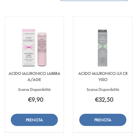
ACIDO IALURONICO LABBRA
ACIDO IALURONICO LUI CR
A/AGE
VISO
Scarsa Disponibilità
Scarsa Disponibilità
€9,90
€32,50
Aggiungi ACIDO
Informazioni
Aggiungi ACIDO
Informazioni
IALURONICO
su ACIDO
IALURONICO
su ACIDO
LABBRA
IALURONICO
LUI
IALURONICO
Aggiungi ACIDO
Aggiungi ACIDO
A/AGE alla
LABBRA
CR
LUI
IALURONICO
IALURONICO