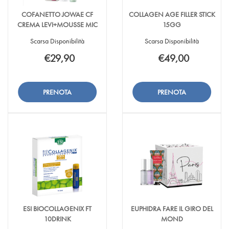
COFANETTO JOWAE CF
COLLAGEN AGE FILLER STICK
CREMA LEVI+MOUSSE MIC
15GG
Scarsa Disponibilità
Scarsa Disponibilità
€29,90
€49,00
Aggiungi COFANETTO
Informazioni
Aggiungi COLLA
Informazioni
JOWAE
su COFANETTO
AGE
su COLLAGEN
CF
JOWAE
FILLER
AGE
Aggiungi COFANETTO
Aggiungi COLLAG
CREMA
CF
STICK
FILLER
JOWAE
AGE
LEVI+MOUSSE
CREMA
15GG alla
STICK
CF
FILLER
MIC alla
LEVI+MOUSSE
wishlist
15GG
CREMA
STICK
wishlist
MIC
LEVI+MOUSSE
15GG al
MIC al
carrello
carrello
ESI BIOCOLLAGENIX FT
EUPHIDRA FARE IL GIRO DEL
10DRINK
MOND