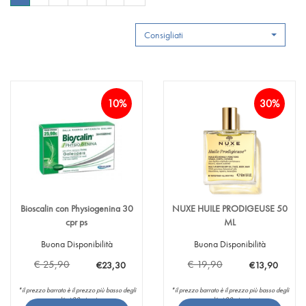
Consigliati
10%
30%
Bioscalin con Physiogenina 30
NUXE HUILE PRODIGEUSE 50
cpr ps
ML
Buona Disponibilità
Buona Disponibilità
€ 25,90
€ 19,90
€23,30
€13,90
*il prezzo barrato è il prezzo più basso degli
*il prezzo barrato è il prezzo più basso degli
ultimi 30 giorni
ultimi 30 giorni