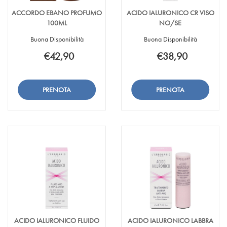
ACCORDO EBANO PROFUMO
ACIDO IALURONICO CR VISO
100ML
NO/SE
Buona Disponibilità
Buona Disponibilità
€42,90
€38,90
Aggiungi ACCORDO
Informazioni
Aggiungi ACIDO
Informazioni
EBANO
su ACCORDO
IALURONICO
su ACIDO
PROFUMO
EBANO
CR
IALURONICO
Aggiungi ACCORDO
Aggiungi ACIDO
100ML alla
PROFUMO
VISO
CR
EBANO
IALURONICO
wishlist
100ML
NO/SE alla
VISO
PROFUMO
CR
wishlist
NO/SE
100ML al
VISO
carrello
NO/SE al
carrello
ACIDO IALURONICO FLUIDO
ACIDO IALURONICO LABBRA