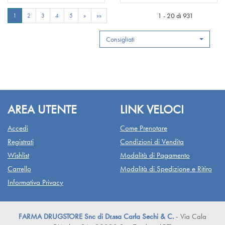
150ML alla
BAMBOO
150ML alla
LITCHI
PROFUMATA
PROFUMATA
wishlist
150ML
wishlist
150ML
BAMBOO
LITCHI
1 - 20 di 931
1
2
3
4
5
»
»»
150ML al
150ML al
carrello
carrello
Consigliati
AREA UTENTE
LINK VELOCI
Accedi
Come Prenotare
Registrati
Condizioni di Vendita
Wishlist
Modalità di Pagamento
Carrello
Modalità di Spedizione e Ritiro
Informativa Privacy
FARMA DRUGSTORE Snc di Dr.ssa Carla Sechi & C.
- Via Cala