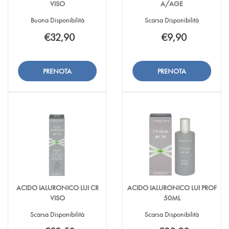
VISO
A/AGE
Buona Disponibilità
Scarsa Disponibilità
€32,90
€9,90
Aggiungi ACIDO
Informazioni
Aggiungi ACIDO
Informazioni
IALURONICO
su ACIDO
IALURONICO
su ACIDO
FLUIDO
IALURONICO
LABBRA
IALURONICO
Aggiungi ACIDO
Aggiungi ACIDO
VISO alla
FLUIDO
A/AGE alla
LABBRA
IALURONICO
IALURONICO
wishlist
VISO
wishlist
A/AGE
FLUIDO
LABBRA
VISO al
A/AGE al
carrello
carrello
ACIDO IALURONICO LUI CR
ACIDO IALURONICO LUI PROF
VISO
50ML
Scarsa Disponibilità
Scarsa Disponibilità