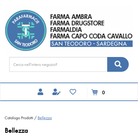
Passa
FARMA
al
DRUGSTORE
contenuto
principale
Cerca
Cerca
Prodotto
prodotti
0
inseriti
Catalogo Prodotti /
Bellezza
Bellezza