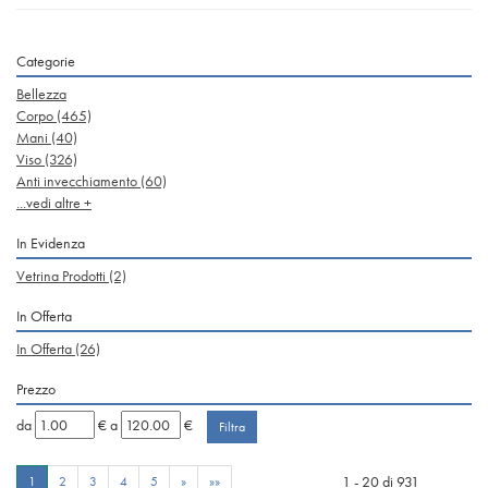
Categorie
Bellezza
Corpo
(465)
Mani
(40)
Viso
(326)
Anti invecchiamento
(60)
...vedi altre +
In Evidenza
Vetrina Prodotti
(2)
In Offerta
In Offerta
(26)
Prezzo
filtra
filtra
da
€
a
€
da
a
1 - 20 di 931
1
2
3
4
5
»
»»