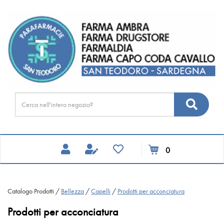
Passa
FARMA
al
DRUGSTORE
contenuto
principale
Cerca
Cerca
Prodotto
prodotti
0
inseriti
Catalogo Prodotti /
Bellezza
/
Capelli
/
Prodotti per acconciatura
Prodotti per acconciatura