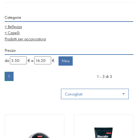
Categorie
<
Bellezza
<
Capelli
Prodotti per acconciatura
Prezzo
filtra
filtra
da
€
a
€
da
a
1 - 3 di 3
1
Consigliati