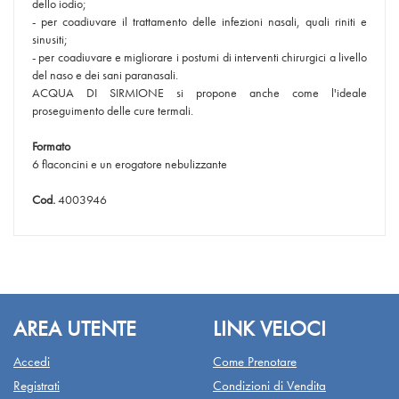
dello iodio;
- per coadiuvare il trattamento delle infezioni nasali, quali riniti e
sinusiti;
- per coadiuvare e migliorare i postumi di interventi chirurgici a livello
del naso e dei sani paranasali.
ACQUA DI SIRMIONE si propone anche come l'ideale
proseguimento delle cure termali.
Formato
6 flaconcini e un erogatore nebulizzante
Cod.
4003946
AREA UTENTE
LINK VELOCI
Accedi
Come Prenotare
Registrati
Condizioni di Vendita