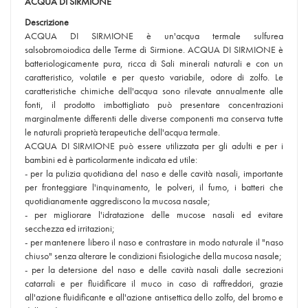
ACQUA DI SIRMIONE
Descrizione
ACQUA DI SIRMIONE è un'acqua termale sulfurea
salsobromoiodica delle Terme di Sirmione. ACQUA DI SIRMIONE è
batteriologicamente pura, ricca di Sali minerali naturali e con un
caratteristico, volatile e per questo variabile, odore di zolfo. Le
caratteristiche chimiche dell'acqua sono rilevate annualmente alle
fonti, il prodotto imbottigliato può presentare concentrazioni
marginalmente differenti delle diverse componenti ma conserva tutte
le naturali proprietà terapeutiche dell'acqua termale.
ACQUA DI SIRMIONE può essere utilizzata per gli adulti e per i
bambini ed è particolarmente indicata ed utile:
- per la pulizia quotidiana del naso e delle cavità nasali, importante
per fronteggiare l'inquinamento, le polveri, il fumo, i batteri che
quotidianamente aggrediscono la mucosa nasale;
- per migliorare l'idratazione delle mucose nasali ed evitare
secchezza ed irritazioni;
- per mantenere libero il naso e contrastare in modo naturale il "naso
chiuso" senza alterare le condizioni fisiologiche della mucosa nasale;
- per la detersione del naso e delle cavità nasali dalle secrezioni
catarrali e per fluidificare il muco in caso di raffreddori, grazie
all'azione fluidificante e all'azione antisettica dello zolfo, del bromo e