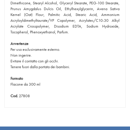
Dimethicone, Stearyl Alcohol, Glyceryl Stearate, PEG-100 Stearate,
Prunus Amygdalus Dulcis Oil, Ethylhexylglycerin, Avena Sativa
Kernel (Oat) Flour, Palmitic Acid, Stearic Acid, Ammonium
Acryloyldimethyltaurate/VP Copolymer, Acrylates/C10-30 Alkyl
Acrylate Crosspolymer, Disodium EDTA, Sodium Hydroxide,
Tocopherol, Phenoxyethanol, Parfum.
Avvertenze
Per uso esclusivamente esterno.
Non ingerire.
Evitare il contatto con gli occhi.
Tenere fuori dalla portata dei bambini.
Formato
Flacone da 300 ml
Cod.
27808