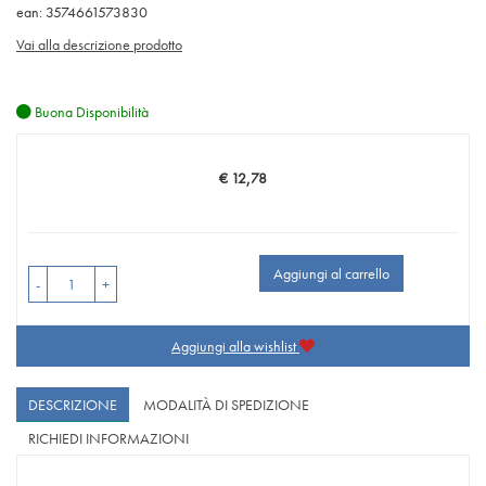
ean: 3574661573830
Vai alla descrizione prodotto
Buona Disponibilità
€ 12,78
Prezzo
Aggiungi al carrello
-
+
Aggiungi alla wishlist
DESCRIZIONE
MODALITÀ DI SPEDIZIONE
RICHIEDI INFORMAZIONI