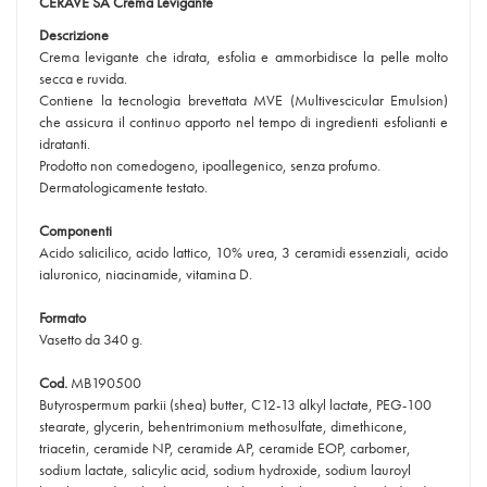
CERAVE SA Crema Levigante
Descrizione
Crema levigante che idrata, esfolia e ammorbidisce la pelle molto
secca e ruvida.
Contiene la tecnologia brevettata MVE (Multivescicular Emulsion)
che assicura il continuo apporto nel tempo di ingredienti esfolianti e
idratanti.
Prodotto non comedogeno, ipoallegenico, senza profumo.
Dermatologicamente testato.
Componenti
Acido salicilico, acido lattico, 10% urea, 3 ceramidi essenziali, acido
ialuronico, niacinamide, vitamina D.
Formato
Vasetto da 340 g.
Cod.
MB190500
Butyrospermum parkii (shea) butter, C12-13 alkyl lactate, PEG-100
stearate, glycerin, behentrimonium methosulfate, dimethicone,
triacetin, ceramide NP, ceramide AP, ceramide EOP, carbomer,
sodium lactate, salicylic acid, sodium hydroxide, sodium lauroyl