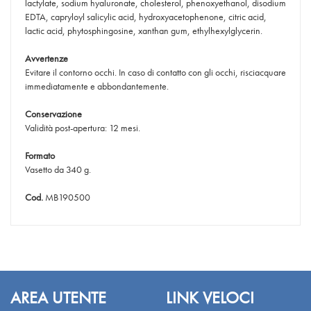
lactylate, sodium hyaluronate, cholesterol, phenoxyethanol, disodium
EDTA, capryloyl salicylic acid, hydroxyacetophenone, citric acid,
lactic acid, phytosphingosine, xanthan gum, ethylhexylglycerin.
Avvertenze
Evitare il contorno occhi. In caso di contatto con gli occhi, risciacquare
immediatamente e abbondantemente.
Conservazione
Validità post-apertura: 12 mesi.
Formato
Vasetto da 340 g.
Cod.
MB190500
AREA UTENTE
LINK VELOCI