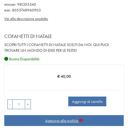
minsan: 981355340
ean: 8055748960903
Vai alla descrizione prodotto
COFANETTI DI NATALE
SCOPRI TUTTI I COFANETTI DI NATALE SCELTI DA NOI. QUI PUOI
TROVARE UN MONDO DI IDEE PER LE FESTE!
Buona Disponibilità
€ 40,00
Prezzo
Aggiungi al carrello
-
+
Aggiungi alla wishlist