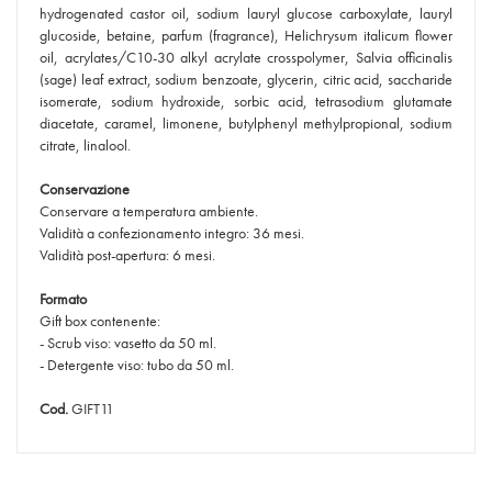
hydrogenated castor oil, sodium lauryl glucose carboxylate, lauryl
glucoside, betaine, parfum (fragrance), Helichrysum italicum flower
oil, acrylates/C10-30 alkyl acrylate crosspolymer, Salvia officinalis
(sage) leaf extract, sodium benzoate, glycerin, citric acid, saccharide
isomerate, sodium hydroxide, sorbic acid, tetrasodium glutamate
diacetate, caramel, limonene, butylphenyl methylpropional, sodium
citrate, linalool.
Conservazione
Conservare a temperatura ambiente.
Validità a confezionamento integro: 36 mesi.
Validità post-apertura: 6 mesi.
Formato
Gift box contenente:
- Scrub viso: vasetto da 50 ml.
- Detergente viso: tubo da 50 ml.
Cod.
GIFT11