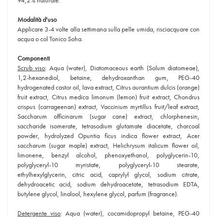
94,2% naturale.
Modalità d'uso
Applicare 3-4 volte alla settimana sulla pelle umida, risciacquare con
acqua o col Tonico Soha.
Componenti
Scrub viso
: Aqua (water), Diatomaceous earth (Solum diatomeae),
1,2-hexanediol, betaine, dehydroxanthan gum, PEG-40
hydrogenated castor oil, lava extract, Citrus aurantium dulcis (orange)
fruit extract, Citrus medica limonum (lemon) fruit extract, Chondrus
crispus (carrageenan) extract, Vaccinium myrtillus fruit/leaf extract,
Saccharum officinarum (sugar cane) extract, chlorphenesin,
saccharide isomerate, tetrasodium glutamate diacetate, charcoal
powder, hydrolyzed Opuntia ficus indica flower extract, Acer
saccharum (sugar maple) extract, Helichrysum italicum flower oil,
limonene, benzyl alcohol, phenoxyethanol, polyglycerin-10,
polyglyceryl-10 myristate, polyglyceryl-10 stearate,
ethylhexylglycerin, citric acid, caprylyl glycol, sodium citrate,
dehydroacetic acid, sodium dehydroacetate, tetrasodium EDTA,
butylene glycol, linalool, hexylene glycol, parfum (fragrance).
Detergente viso
: Aqua (water), cocamidopropyl betaine, PEG-40