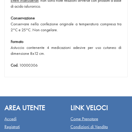
Effetti indesiderati
: non sono note reazioni avverse con prodotti a base
di acido ialuronico.
Conservazione
Conservare nella confezione originale a temperatura compresa tra
2°C e 25°C. Non congelare.
Formato
Astuccio contenente 4 medicazioni adesive per uso cutaneo di
dimensione 8x12 cm.
Cod.
10000306
AREA UTENTE
LINK VELOCI
Accedi
Come Prenotare
Registrati
Condizioni di Vendita