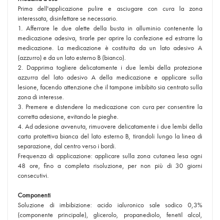
Prima dell'applicazione pulire e asciugare con cura la zona
interessata, disinfettare se necessario.
1. Afferrare le due alette della busta in alluminio contenente la
medicazione adesiva, tirarle per aprire la confezione ed estrarre la
medicazione. La medicazione è costituita da un lato adesivo A
(azzurro) e da un lato esterno B (bianco).
2. Dapprima togliere delicatamente i due lembi della protezione
azzurra del lato adesivo A della medicazione e applicare sulla
lesione, facendo attenzione che il tampone imbibito sia centrato sulla
zona di interesse.
3. Premere e distendere la medicazione con cura per consentire la
corretta adesione, evitando le pieghe.
4. Ad adesione avvenuta, rimuovere delicatamente i due lembi della
carta protettiva bianca del lato esterno B, tirandoli lungo la linea di
separazione, dal centro verso i bordi.
Frequenza di applicazione: applicare sulla zona cutanea lesa ogni
48 ore, fino a completa risoluzione, per non più di 30 giorni
consecutivi.
Componenti
Soluzione di imbibizione: acido ialuronico sale sodico 0,3%
(componente principale), glicerolo, propanediolo, fenetil alcol,