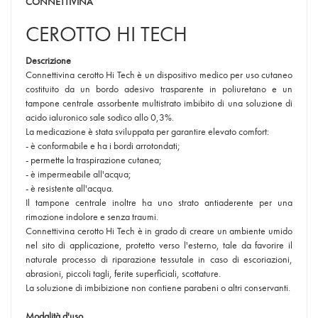
CONNETTIVINA
CEROTTO HI TECH
Descrizione
Connettivina cerotto Hi Tech è un dispositivo medico per uso cutaneo
costituito da un bordo adesivo trasparente in poliuretano e un
tampone centrale assorbente multistrato imbibito di una soluzione di
acido ialuronico sale sodico allo 0,3%.
La medicazione è stata sviluppata per garantire elevato comfort:
- è conformabile e ha i bordi arrotondati;
- permette la traspirazione cutanea;
- è impermeabile all'acqua;
- è resistente all'acqua.
Il tampone centrale inoltre ha uno strato antiaderente per una
rimozione indolore e senza traumi.
Connettivina cerotto Hi Tech è in grado di creare un ambiente umido
nel sito di applicazione, protetto verso l'esterno, tale da favorire il
naturale processo di riparazione tessutale in caso di escoriazioni,
abrasioni, piccoli tagli, ferite superficiali, scottature.
La soluzione di imbibizione non contiene parabeni o altri conservanti.
Modalità d'uso