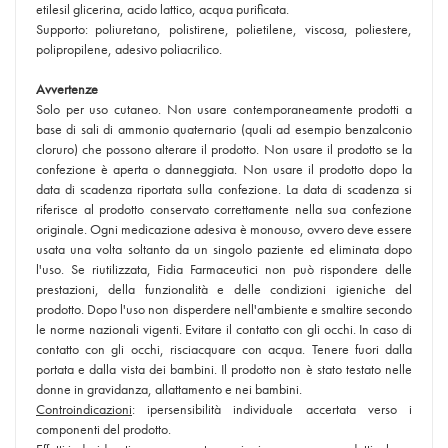
etilesil glicerina, acido lattico, acqua purificata.
Supporto: poliuretano, polistirene, polietilene, viscosa, poliestere,
polipropilene, adesivo poliacrilico.
Avvertenze
Solo per uso cutaneo. Non usare contemporaneamente prodotti a
base di sali di ammonio quaternario (quali ad esempio benzalconio
cloruro) che possono alterare il prodotto. Non usare il prodotto se la
confezione è aperta o danneggiata. Non usare il prodotto dopo la
data di scadenza riportata sulla confezione. La data di scadenza si
riferisce al prodotto conservato correttamente nella sua confezione
originale. Ogni medicazione adesiva è monouso, ovvero deve essere
usata una volta soltanto da un singolo paziente ed eliminata dopo
l'uso. Se riutilizzata, Fidia Farmaceutici non può rispondere delle
prestazioni, della funzionalità e delle condizioni igieniche del
prodotto. Dopo l'uso non disperdere nell'ambiente e smaltire secondo
le norme nazionali vigenti. Evitare il contatto con gli occhi. In caso di
contatto con gli occhi, risciacquare con acqua. Tenere fuori dalla
portata e dalla vista dei bambini. Il prodotto non è stato testato nelle
donne in gravidanza, allattamento e nei bambini.
Controindicazioni
: ipersensibilità individuale accertata verso i
componenti del prodotto.