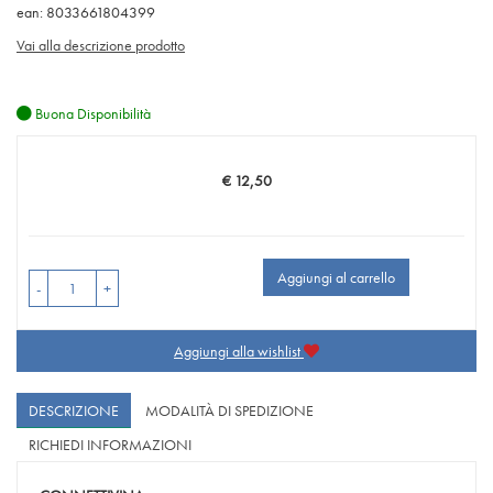
ean: 8033661804399
Vai alla descrizione prodotto
Buona Disponibilità
€ 12,50
Prezzo
Aggiungi al carrello
-
+
Aggiungi alla wishlist
DESCRIZIONE
MODALITÀ DI SPEDIZIONE
RICHIEDI INFORMAZIONI