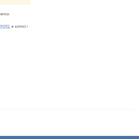
nerico.
69092
e scrivici i