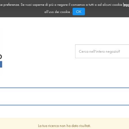
 tue preferenze. Se vuoi saperne di più o negare il consenso a tutti o ad alcuni cookie
legg
OK
all'uso dei cookie .
Cerca
Prodotto
La tua ricerca non ha dato risultati.