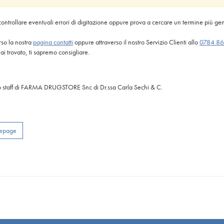
controllare eventuali errori di digitazione oppure prova a cercare un termine più ge
rso la nostra
pagina contatti
oppure attraverso il nostro Servizio Clienti allo
0784 8
ai trovato, ti sapremo consigliare.
 lo staff di FARMA DRUGSTORE Snc di Dr.ssa Carla Sechi & C.
mepage