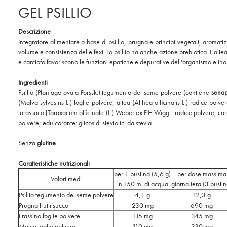
GEL PSILLIO
Descrizione
Integratore alimentare a base di psillio, prugna e principi vegetali, aromatiz
volume e consistenza delle fexi. Lo psillio ha anche azione prebiotica. L'altea 
e carciofo favoriscono le funzioni epatiche e depurative dell'organismo e inoltr
Ingredienti
Psillio (Plantago ovata Forssk.) tegumento del seme polvere (contiene
sena
(Malva sylvestris L.) foglie polvere, altea (Althea officinalis L.) radice polv
tarassaco [Taraxacum officinale (L.) Weber ex F.H.Wigg.] radice polvere, car
polvere; edulcorante: glicosidi steviolici da stevia.
Senza
glutine
.
Caratteristiche nutrizionali
per 1 bustina (5,6 g)
per dose massima
Valori medi
in 150 ml di acqua
giornaliera (3 bustin
Psillio tegumento del seme polvere
4,1 g
12,3 g
Prugna frutti succo
230 mg
690 mg
Frassino foglie polvere
115 mg
345 mg
Malva foglie polvere
110 mg
330 mg