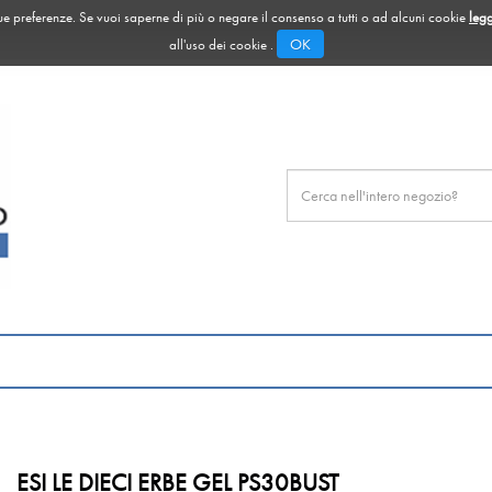
 tue preferenze. Se vuoi saperne di più o negare il consenso a tutti o ad alcuni cookie
legg
OK
all'uso dei cookie .
Cerca
Prodotto
ESI LE DIECI ERBE GEL PS30BUST