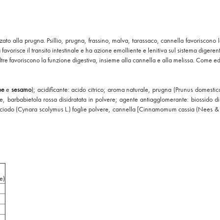
zato alla prugna. Psillio, prugna, frassino, malva, tarassaco, cannella favoriscono la
favorisce il transito intestinale e ha azione emolliente e lenitiva sul sistema digere
e favoriscono la funzione digestiva, insieme alla cannella e alla melissa. Come edulcor
pe
e
sesamo
); acidificante: acido citrico; aroma naturale, prugna (Prunus domestica 
ere, barbabietola rossa disidratata in polvere; agente antiagglomerante: biossido di s
ciodo (Cynara scolymus L.) foglie polvere, cannella [Cinnamomum cassia (Nees & T.Ne
e)