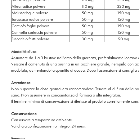
Altea radice polvere
110 mg
330 mg
Melissa foglie polvere
50 mg
150 mg
Tarassaco radice polvere
50 mg
150 mg
Carciofo foglie polvere
50 mg
150 mg
Cannella corteccia polvere
50 mg
150 mg
Finocchio frutti polvere
30 mg
90 mg
Modalità d'uso
Assumere da 1 a 3 bustine nell'arco della giornata, preferibilmente lontano d
Versare il contenuto di una bustina in un bicchiere grande, riempirlo con a
modulata, aumentando la quantità di acqua. Dopo l'assunzione si consiglia d
Avvertenze
Non superare la dose giornaliera raccomandata. Tenere al di fuori della portat
sano. Non assumere in concomitanza di farmaci o altri integratori.
Il termine minimo di conservazione si riferisce al prodotto correttamente cons
Conservazione
Conservare a temperatura ambiente.
Validità a confezionamento integro: 24 mesi.
Formato