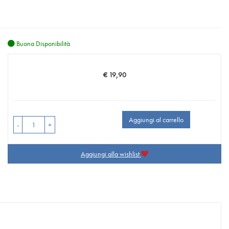
Buona Disponibilità
€ 19,90
Prezzo
Aggiungi al carrello
-
+
Aggiungi alla wishlist