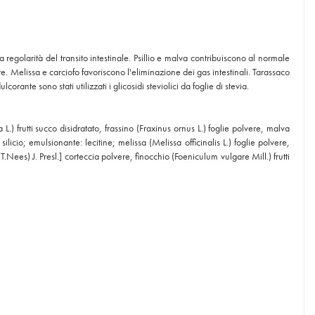
 regolarità del transito intestinale. Psillio e malva contribuiscono al normale
nte. Melissa e carciofo favoriscono l'eliminazione dei gas intestinali. Tarassaco
ante sono stati utilizzati i glicosidi steviolici da foglie di stevia.
L.) frutti succo disidratato, frassino (Fraxinus ornus L.) foglie polvere, malva
ilicio; emulsionante: lecitine; melissa (Melissa officinalis L.) foglie polvere,
es) J. Presl.] corteccia polvere, finocchio (Foeniculum vulgare Mill.) frutti