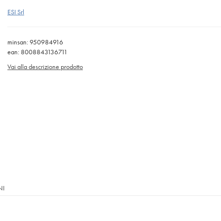
ESI Srl
minsan: 950984916
ean: 8008843136711
Vai alla descrizione prodotto
NI