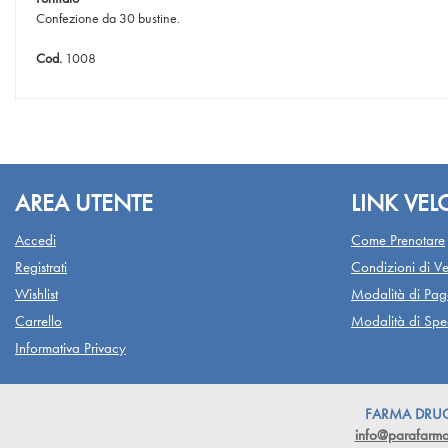
Confezione da 30 bustine.
Cod.
1008
AREA UTENTE
LINK VEL
Accedi
Come Prenotare
Registrati
Condizioni di Ve
Wishlist
Modalità di Pa
Carrello
Modalità di Sped
Informativa Privacy
FARMA DRUGST
info@parafarmac