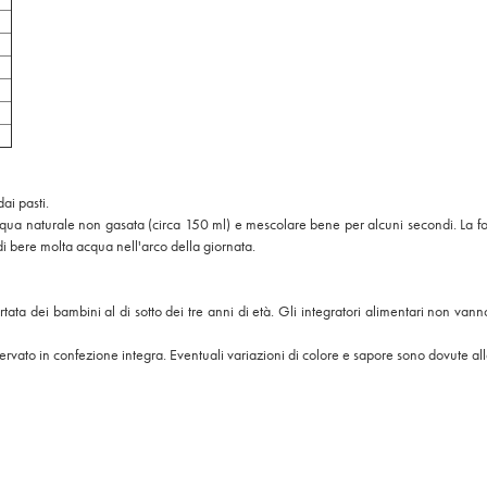
ai pasti.
cqua naturale non gasata (circa 150 ml) e mescolare bene per alcuni secondi. La for
i bere molta acqua nell'arco della giornata.
a dei bambini al di sotto dei tre anni di età. Gli integratori alimentari non vanno i
ervato in confezione integra. Eventuali variazioni di colore e sapore sono dovute alla