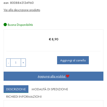
ean: 8008843134960
Vai alla descrizione prodotto
Buona Disponibilità
€ 8,90
Prezzo
Aggiungi al carrello
-
+
Aggiungi alla wishlist
DESCRIZIONE
MODALITÀ DI SPEDIZIONE
RICHIEDI INFORMAZIONI