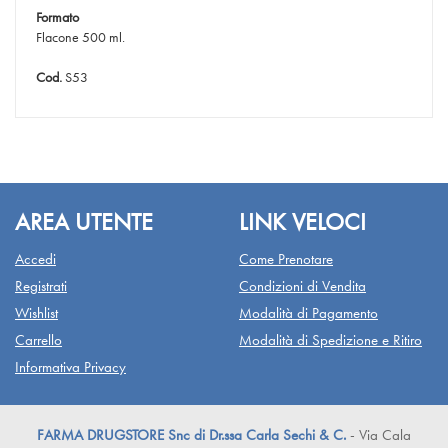
Formato
Flacone 500 ml.
Cod.
S53
AREA UTENTE
LINK VELOCI
Accedi
Come Prenotare
Registrati
Condizioni di Vendita
Wishlist
Modalità di Pagamento
Carrello
Modalità di Spedizione e Ritiro
Informativa Privacy
FARMA DRUGSTORE Snc di Dr.ssa Carla Sechi & C.
- Via Cala