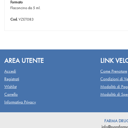
Formato
Flaconcino da 5 ml.
Cod.
VZET083
AREA UTENTE
LINK VEL
Accedi
Come Prenotare
Registrati
Condizioni di Ve
Wishlist
Modalità di Pa
Carrello
Modalità di Sped
Informativa Privacy
FARMA DRUGST
info@parafarmac