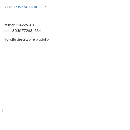
ZETA FARMACEUTICI SpA
minsan: 942260011
ean: 8056772634334
Vai alla descrizione prodotto
NI