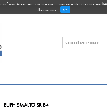
 tue preferenze. Se vuoi saperne di più o negare il consenso a tutti o ad alcuni cookie
legg
OK
all'uso dei cookie .
Cerca
Prodotto
EUPH SMALTO SR 84