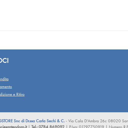
OCI
ndita
gamento
izione e Ritiro
ORE Snc di Dr.ssa Carla Sechi & C.
- Via Cala D'Ambra 26c 08020 San
iesanteodoro.it
|
Tel.: 0784 869092
| P.Iva: 01297750919 | Numero R.