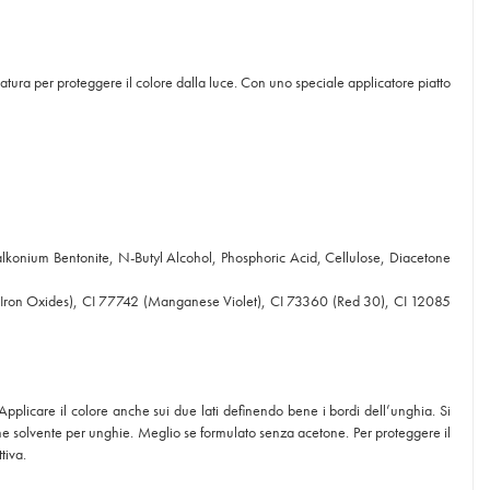
ura per proteggere il colore dalla luce. Con uno speciale applicatore piatto
ralkonium Bentonite, N-Butyl Alcohol, Phosphoric Acid, Cellulose, Diacetone
 (Iron Oxides), CI 77742 (Manganese Violet), CI 73360 (Red 30), CI 12085
 Applicare il colore anche sui due lati definendo bene i bordi dell’unghia. Si
e solvente per unghie. Meglio se formulato senza acetone. Per proteggere il
tiva.