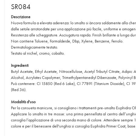
SR084
Descrizione
Nuova formula a elevata aderenza: lo smalto si àncora saldamente alla chera
dalle setole arrotondate per una applicazione più facile, uniforme e omogen
Resistenza alle scheggiature. Asciugatura rapida. Finish brillante a lunga dur
Non contiene Toluene, Formaldeide, Dbp, Xylene, Benzene, Fenolo.
Dermatologicamente testato.
Testato al nichel, cromo, cobalto.
Ingredienti
Butyl Acetate, Ethyl Acetate, Nitrocellulose, Acetyl Tributyl Citrate, Adi
Alcohol, Acrylates Copolymer, Trimethylpentanediyl Dibenzoate, Polyvinyl B
Può contenere: CI 15850 (Red 6 Lake), CI 77891 (Titanium Dioxide), CI 1
(Red 36).
Modalità d'uso
Per la consueta manicure, si consigliano i trattamenti pre-smalto Euphidra Ol
Applicare lo smalto in tre mosse: una prima pennellata al centro dell’unghia.
consiglia l’applicazione di una seconda mano di colore. Attendere sempre 1
colore e per il benessere dell'unghia si consiglia Euphidra Primer Coat, base a