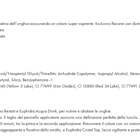
tina dell’unghia assicurando un colore super coprente. Esclusivo flacone con sfumat
ea.
ata.
pic Acid/Neopentyl Glycol/Trimellitic Anhydride Copolymer, Isopropyl Alcohol, Stea
utyral, Silica, Benzophenone-1.
9140 (Yellow 5 Lake), CI 77499 (Iron Oxides), CI 15880 (Red 34 Lake), CI 77491
io Restart e Euphidra Acqua Drink, per nutrire e idratare le unghie.
 Il taglio del pennello applicatore assicura una definizione perfetta della lunula.
0 minuti, tra la prima e la seconda applicazione. Rimuovere il colore con un comun
ggrappante e fissativa dello smalto, e Euphidra Cristal Top, lacca sigillante e protet