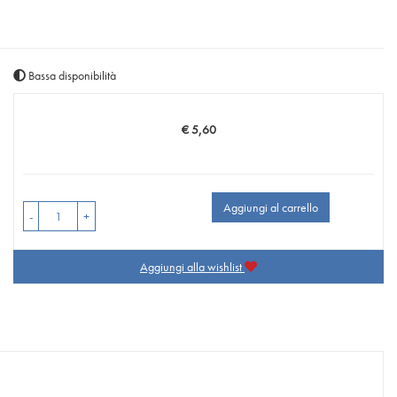
Bassa disponibilità
€ 5,60
Prezzo
Aggiungi al carrello
-
+
Aggiungi alla wishlist