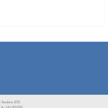
 Teodoro (OT)
E.A.: NU-90330