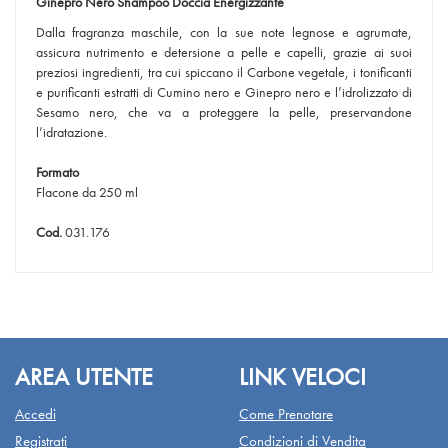
Ginepro Nero Shampoo Doccia Energizzante
Dalla fragranza maschile, con la sue note legnose e agrumate,
assicura nutrimento e detersione a pelle e capelli, grazie ai suoi
preziosi ingredienti, tra cui spiccano il Carbone vegetale, i tonificanti
e purificanti estratti di Cumino nero e Ginepro nero e l’idrolizzato di
Sesamo nero, che va a proteggere la pelle, preservandone
l’idratazione.
Formato
Flacone da 250 ml
Cod.
031.176
AREA UTENTE
LINK VELOCI
Accedi
Come Prenotare
Registrati
Condizioni di Vendita