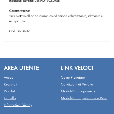
IncaRose Extreme Lips
PIU' VOLUME
Caratteristiche:
stick biattivo all'acido ialuronico ad azione volumizzante, idratante e
riempirughe.
Cod.
DIVDI416
AREA UTENTE
LINK VELOCI
Accedi
Come Prenotare
Registrati
Condizioni di Vendita
Wishlist
Modalità di Pagamento
Carrello
Modalità di Spedizione e Ritiro
Informativa Privacy