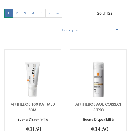
1 - 20 di 122
1
2
3
4
5
»
»»
Consigliati
ANTHELIOS 100 KA+ MED
ANTHELIOS AGE CORRECT
50ML
SPF50
Buona Disponibilità
Buona Disponibilità
€31,91
€34,50