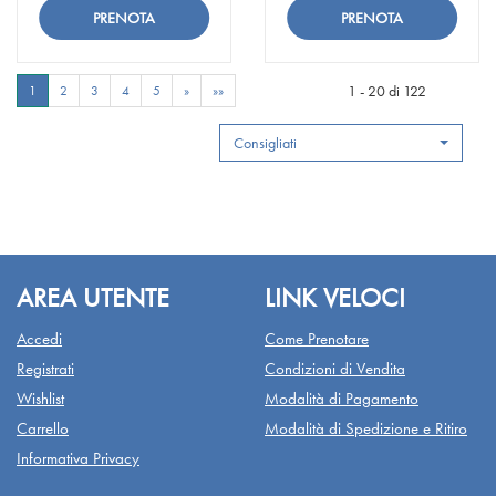
MINERAL
su ANTHELIOS
PIGMENT
su ANTHELIOS
ONE
MINERAL
CORR
PIGMENT
Aggiungi ANTHELIOS
Aggiungi ANTHELI
50+
ONE
50+
CORR
MINERAL
PIGMENT
T01 alla
50+
L alla
50+
ONE
CORR
1 - 20 di 122
1
2
3
4
5
»
»»
wishlist
T01
wishlist
L
50+
50+
T01 al
L al
Consigliati
carrello
carrello
AREA UTENTE
LINK VELOCI
Accedi
Come Prenotare
Registrati
Condizioni di Vendita
Wishlist
Modalità di Pagamento
Carrello
Modalità di Spedizione e Ritiro
Informativa Privacy