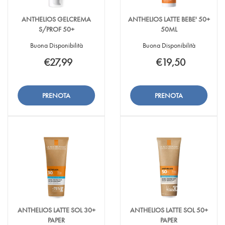
ANTHELIOS GELCREMA
ANTHELIOS LATTE BEBE' 50+
S/PROF 50+
50ML
Buona Disponibilità
Buona Disponibilità
€27,99
€19,50
Aggiungi ANTHELIOS
Informazioni
Aggiungi ANTHEL
Informazioni
GELCREMA
su ANTHELIOS
LATTE
su ANTHELIOS
S/PROF
GELCREMA
BEBE'
LATTE
Aggiungi ANTHELIOS
Aggiungi ANTHELI
50+ alla
S/PROF
50+
BEBE'
GELCREMA
LATTE
wishlist
50+
50ML alla
50+
S/PROF
BEBE'
wishlist
50ML
50+ al
50+
carrello
50ML al
carrello
ANTHELIOS LATTE SOL 30+
ANTHELIOS LATTE SOL 50+
PAPER
PAPER