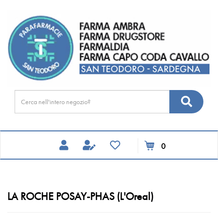
Passa
FARMA
al
DRUGSTORE
contenuto
principale
Cerca
Cerca
Prodotto
prodotti
0
inseriti
LA ROCHE POSAY-PHAS (L'Oreal)