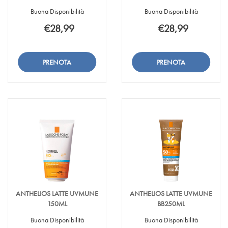
Buona Disponibilità
Buona Disponibilità
€28,99
€28,99
Aggiungi ANTHELIOS
Informazioni
Aggiungi ANTHEL
Informazioni
LATTE
su ANTHELIOS
LATTE
su ANTHELIOS
SOL
LATTE
SOL
LATTE
Aggiungi ANTHELIOS
Aggiungi ANTHELI
30+
SOL
50+
SOL
LATTE
LATTE
PAPER alla
30+
PAPER alla
50+
SOL
SOL
wishlist
PAPER
wishlist
PAPER
30+
50+
PAPER al
PAPER al
carrello
carrello
ANTHELIOS LATTE UVMUNE
ANTHELIOS LATTE UVMUNE
150ML
BB250ML
Buona Disponibilità
Buona Disponibilità