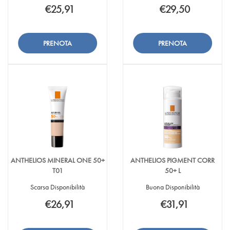
€25,91
€29,50
Aggiungi ANTHELIOS
Informazioni
Aggiungi ANTHEL
Informazioni
LATTE
su ANTHELIOS
LATTE
su ANTHELIOS
UVMUNE
LATTE
UVMUNE
LATTE
Aggiungi ANTHELIOS
Aggiungi ANTHELI
150ML alla
UVMUNE
BB250ML alla
UVMUNE
LATTE
LATTE
wishlist
150ML
wishlist
BB250ML
UVMUNE
UVMUNE
150ML al
BB250ML al
carrello
carrello
ANTHELIOS MINERAL ONE 50+
ANTHELIOS PIGMENT CORR
T01
50+ L
Scarsa Disponibilità
Buona Disponibilità
€26,91
€31,91
Aggiungi ANTHELIOS
Informazioni
Aggiungi ANTHEL
Informazioni