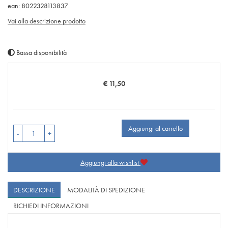
ean: 8022328113837
Vai alla descrizione prodotto
Bassa disponibilità
€ 11,50
Prezzo
Aggiungi al carrello
-
+
Aggiungi alla wishlist
DESCRIZIONE
MODALITÀ DI SPEDIZIONE
RICHIEDI INFORMAZIONI