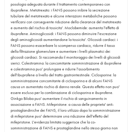
posologia adeguata durante il trattamento contemporaneo con
ibuprofene. Metotrexato: i FANS possono inibire la secrezione
tubulare del metotrexato e alcune interazioni metaboliche possono
verificarsi con conseguente riduzione della clearance del metotrexato
e aumento del rischio di tossicita'. Moclobemide: aumenta l'effetto di
ibuprofene. Aminoglicosidi: i FANS possono diminuire l'escrezione
degli aminoglicosidi aumentandone la tossicita'. Glicosidi cardiaci: i
FANS possono esacerbare lo scompenso cardiaco, ridurre il tasso
della filtrazione glomerulare e aumentare i livelli plasmatici dei
glicosidi cardiaci. Si raccomanda il monitoraggio dei livelli di glicosidi
sierici. Colestiramina: la concomitante somministrazione di ibuprofene
e colestiramina puo' prolungare e ridurre l'assorbimento
dell'ibuprofene a livello del tratto gastrointestinale. Ciclosporine: la
somministrazione concomitante di ciclosporina e di alcuni FANS
causa un aumentato rischio di danno renale. Questo effetto non puo'
essere escluso per la combinazione di ciclosporina e ibuprofene.
Ginkgo Biloba puo' aumentare il rischio di sanguinamento in
associazione a FANS. Mifepristone: a causa delle proprieta' anti-
prostaglandiniche dei FANS, il loro utilizzo dopo la somministrazione
di mifepristone puo' determinare una riduzione dell'effetto del
mifepristone. L'evidenza limitata suggerisce che la co-
somministrazione di FANS e prostaglandine nello stesso giorno non