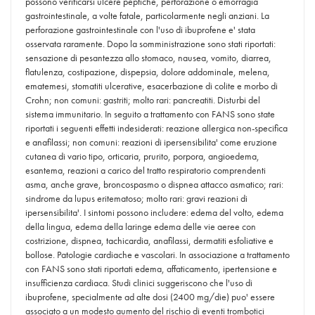
possono verificarsi ulcere peptiche, perforazione o emorragia
gastrointestinale, a volte fatale, particolarmente negli anziani. La
perforazione gastrointestinale con l'uso di ibuprofene e' stata
osservata raramente. Dopo la somministrazione sono stati riportati:
sensazione di pesantezza allo stomaco, nausea, vomito, diarrea,
flatulenza, costipazione, dispepsia, dolore addominale, melena,
ematemesi, stomatiti ulcerative, esacerbazione di colite e morbo di
Crohn; non comuni: gastriti; molto rari: pancreatiti. Disturbi del
sistema immunitario. In seguito a trattamento con FANS sono state
riportati i seguenti effetti indesiderati: reazione allergica non-specifica
e anafilassi; non comuni: reazioni di ipersensibilita' come eruzione
cutanea di vario tipo, orticaria, prurito, porpora, angioedema,
esantema, reazioni a carico del tratto respiratorio comprendenti
asma, anche grave, broncospasmo o dispnea attacco asmatico; rari:
sindrome da lupus eritematoso; molto rari: gravi reazioni di
ipersensibilita'. I sintomi possono includere: edema del volto, edema
della lingua, edema della laringe edema delle vie aeree con
costrizione, dispnea, tachicardia, anafilassi, dermatiti esfoliative e
bollose. Patologie cardiache e vascolari. In associazione a trattamento
con FANS sono stati riportati edema, affaticamento, ipertensione e
insufficienza cardiaca. Studi clinici suggeriscono che l'uso di
ibuprofene, specialmente ad alte dosi (2400 mg/die) puo' essere
associato a un modesto aumento del rischio di eventi trombotici