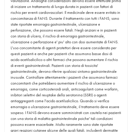
valutazione. Analoghe considerazioni devono essere effettuate prima
di iniziare un trattamento di lunga durata in pazienti con fattori di
rischio per eventi cardiovascolari: Il medicinale deve essere evitato in
concomitanza di FANS. Durante il trattamento con tutti i FANS, sono
state riportate emorragia gastrointestinale, ulcerazione e
perforazione, che possono essere fatali. Negli anziani e in pazienti
con storia di ulcera, il rischio di emorragia gastrointestinale,
ulcerazione o perforazione e' piu' alto con dosi aumentate di FANS.
L'uso concomitante di agenti protettori deve essere considerato per
questi pazienti e anche per pazienti che assumono basse dosi di
acido acetilsalicilico o altri farmaci che possono aumentare il rischio
di eventi gastrointestinali. Pazienti con storia di tossicita'
gastrointestinale, devono riferire qualsiasi sintomo gastrointestinale
inusuale. Controllare attentamente i pazienti che assumono farmaci
concomitanti che potrebbero aumentare il rischio di ulcerazione o
emorragia, come corticosteroidi orali, anticoagulanti come warfarin,
inibitori selettivi del reuptake della serotonina (SSRI) o agenti
antiaggreganti come l'acido acetilsalicilico. Quando si verifica
emorragia o ulcerazione gastrointestinale, il trattamento deve essere
sospeso. I FANS devono essere somministrati con cautela nei pazienti
con una storia di malattia gastrointestinale poiche' tali condizioni
possono essere esacerbate. Molto raramente sono state riportate
gravi reazioni cutanee alcune delle quali fatali, includenti dermatite