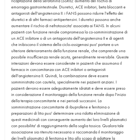
ricaptazione della serotonina (SSRIs): aumento del rischio di
emorragia gastrointestinale. Diuretici, ACE inibitori, beta bloccanti e
antagonisti dell'angiotensina II: i FANS possono ridurre l'effetto dei
diuretici e di altri farmaci antiipertensivi. I diuretici possono anche
aumentare il rischio di nefrotossicita' associata ai FANS. In alcuni
pazienti con funzione renale compromessa la co-somministrazione di
un ACE inibitore o di un antagonista dell'angiotensina II e di agenti
che inibiscono il sistema della ciclo-ossigenasi puo' portare a un
ulteriore deterioramento della funzione renale, che comprende una
possibile insufficienza renale acuta, generalmente reversibile. Queste
interazioni devono essere considerate in pazienti che assumono il
farmaco in concomitanza con ACE inibitori o antagonisti
dell'angiotensina II. Quindi, la combinazione deve essere
somministrata con cautela, specialmente nei pazienti anziani. I
pazienti devono essere adeguatamente idratati e deve essere preso
in considerazione il monitoraggio della funzione renale dopo l'inizio
della terapia concomitante e nei periodi successivi. La
somministrazione concomitante di ibuprofene e fenitoina o
preparazioni di litio puo' determinare una ridotta eliminazione di
questi medicinali con conseguente aumento dei loro livelli plasmatici
con possibilita' di raggiungimento della soglia tossica. Qualora tale
associazione sia ritenuta necessaria si raccomanda il monitoraggio
dei livelli plasmatici di fenitoina e litio allo scopo di adattare la