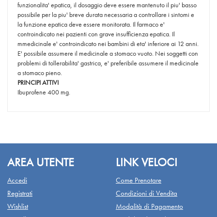
funzionalita' epatica, il dosaggio deve essere mantenuto il piu' basso
possibile per la piu' breve durata necessaria a controllare i sintomi e
la funzione epatica deve essere monitorata. Il farmaco e'
controindicato nei pazienti con grave insufficienza epatica. Il
mmedicinale e' controindicato nei bambini di eta' inferiore ai 12 anni.
E' possibile assumere il medicinale a stomaco vuoto. Nei soggetti con
problemi di tollerabilita' gastrica, e' preferibile assumere il medicinale
a stomaco pieno.
PRINCIPI ATTIVI
Ibuprofene 400 mg.
AREA UTENTE
LINK VELOCI
Accedi
Come Prenotare
Registrati
Condizioni di Vendita
Wishlist
Modalità di Pagamento