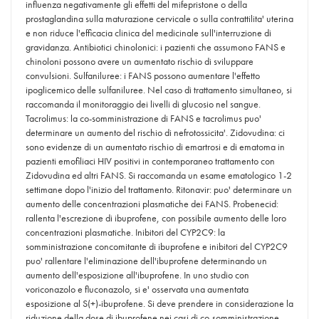
influenza negativamente gli effetti del mifepristone o della
prostaglandina sulla maturazione cervicale o sulla contrattilita' uterina
e non riduce l'efficacia clinica del medicinale sull'interruzione di
gravidanza. Antibiotici chinolonici: i pazienti che assumono FANS e
chinoloni possono avere un aumentato rischio di sviluppare
convulsioni. Sulfaniluree: i FANS possono aumentare l'effetto
ipoglicemico delle sulfaniluree. Nel caso di trattamento simultaneo, si
raccomanda il monitoraggio dei livelli di glucosio nel sangue.
Tacrolimus: la co-somministrazione di FANS e tacrolimus puo'
determinare un aumento del rischio di nefrotossicita'. Zidovudina: ci
sono evidenze di un aumentato rischio di emartrosi e di ematoma in
pazienti emofiliaci HIV positivi in contemporaneo trattamento con
Zidovudina ed altri FANS. Si raccomanda un esame ematologico 1-2
settimane dopo l'inizio del trattamento. Ritonavir: puo' determinare un
aumento delle concentrazioni plasmatiche dei FANS. Probenecid:
rallenta l'escrezione di ibuprofene, con possibile aumento delle loro
concentrazioni plasmatiche. Inibitori del CYP2C9: la
somministrazione concomitante di ibuprofene e inibitori del CYP2C9
puo' rallentare l'eliminazione dell'ibuprofene determinando un
aumento dell'esposizione all'ibuprofene. In uno studio con
voriconazolo e fluconazolo, si e' osservata una aumentata
esposizione al S(+)-ibuprofene. Si deve prendere in considerazione la
riduzione della dose di ibuprofene nei casi di co-somministrazione