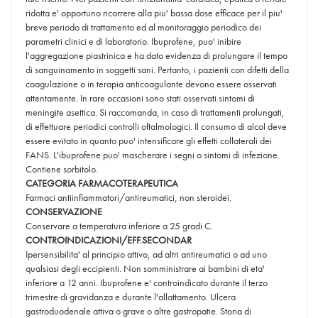
ridotta e' opportuno ricorrere alla piu' bassa dose efficace per il piu'
breve periodo di trattamento ed al monitoraggio periodico dei
parametri clinici e di laboratorio. Ibuprofene, puo' inibire
l'aggregazione piastrinica e ha dato evidenza di prolungare il tempo
di sanguinamento in soggetti sani. Pertanto, i pazienti con difetti della
coagulazione o in terapia anticoagulante devono essere osservati
attentamente. In rare occasioni sono stati osservati sintomi di
meningite asettica. Si raccomanda, in caso di trattamenti prolungati,
di effettuare periodici controlli oftalmologici. Il consumo di alcol deve
essere evitato in quanto puo' intensificare gli effetti collaterali dei
FANS. L'ibuprofene puo' mascherare i segni o sintomi di infezione.
Contiene sorbitolo.
CATEGORIA FARMACOTERAPEUTICA
Farmaci antiinfiammatori/antireumatici, non steroidei.
CONSERVAZIONE
Conservare a temperatura inferiore a 25 gradi C.
CONTROINDICAZIONI/EFF.SECONDAR
Ipersensibilita' al principio attivo, ad altri antireumatici o ad uno
qualsiasi degli eccipienti. Non somministrare ai bambini di eta'
inferiore a 12 anni. Ibuprofene e' controindicato durante il terzo
trimestre di gravidanza e durante l'allattamento. Ulcera
gastroduodenale attiva o grave o altre gastropatie. Storia di