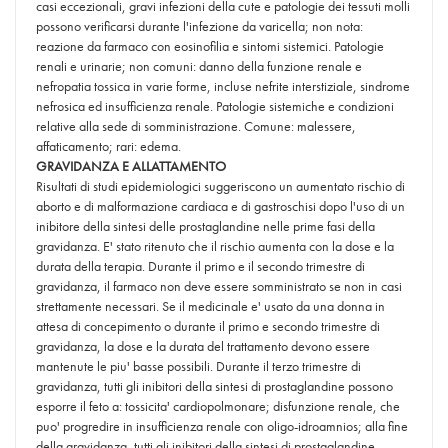
casi eccezionali, gravi infezioni della cute e patologie dei tessuti molli
possono verificarsi durante l'infezione da varicella; non nota:
reazione da farmaco con eosinofilia e sintomi sistemici. Patologie
renali e urinarie; non comuni: danno della funzione renale e
nefropatia tossica in varie forme, incluse nefrite interstiziale, sindrome
nefrosica ed insufficienza renale. Patologie sistemiche e condizioni
relative alla sede di somministrazione. Comune: malessere,
affaticamento; rari: edema.
GRAVIDANZA E ALLATTAMENTO
Risultati di studi epidemiologici suggeriscono un aumentato rischio di
aborto e di malformazione cardiaca e di gastroschisi dopo l'uso di un
inibitore della sintesi delle prostaglandine nelle prime fasi della
gravidanza. E' stato ritenuto che il rischio aumenta con la dose e la
durata della terapia. Durante il primo e il secondo trimestre di
gravidanza, il farmaco non deve essere somministrato se non in casi
strettamente necessari. Se il medicinale e' usato da una donna in
attesa di concepimento o durante il primo e secondo trimestre di
gravidanza, la dose e la durata del trattamento devono essere
mantenute le piu' basse possibili. Durante il terzo trimestre di
gravidanza, tutti gli inibitori della sintesi di prostaglandine possono
esporre il feto a: tossicita' cardiopolmonare; disfunzione renale, che
puo' progredire in insufficienza renale con oligo-idroamnios; alla fine
della gravidanza, tutti gli inibitori della sintesi di prostaglandine