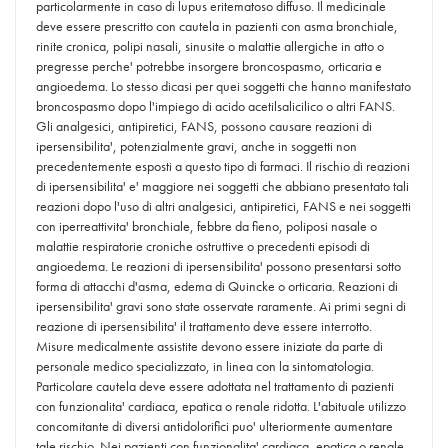
particolarmente in caso di lupus eritematoso diffuso. Il medicinale
deve essere prescritto con cautela in pazienti con asma bronchiale,
rinite cronica, polipi nasali, sinusite o malattie allergiche in atto o
pregresse perche' potrebbe insorgere broncospasmo, orticaria e
angioedema. Lo stesso dicasi per quei soggetti che hanno manifestato
broncospasmo dopo l'impiego di acido acetilsalicilico o altri FANS.
Gli analgesici, antipiretici, FANS, possono causare reazioni di
ipersensibilita', potenzialmente gravi, anche in soggetti non
precedentemente esposti a questo tipo di farmaci. Il rischio di reazioni
di ipersensibilita' e' maggiore nei soggetti che abbiano presentato tali
reazioni dopo l'uso di altri analgesici, antipiretici, FANS e nei soggetti
con iperreattivita' bronchiale, febbre da fieno, poliposi nasale o
malattie respiratorie croniche ostruttive o precedenti episodi di
angioedema. Le reazioni di ipersensibilita' possono presentarsi sotto
forma di attacchi d'asma, edema di Quincke o orticaria. Reazioni di
ipersensibilita' gravi sono state osservate raramente. Ai primi segni di
reazione di ipersensibilita' il trattamento deve essere interrotto.
Misure medicalmente assistite devono essere iniziate da parte di
personale medico specializzato, in linea con la sintomatologia.
Particolare cautela deve essere adottata nel trattamento di pazienti
con funzionalita' cardiaca, epatica o renale ridotta. L'abituale utilizzo
concomitante di diversi antidolorifici puo' ulteriormente aumentare
tale rischio. Nei pazienti con funzionalita' cardiaca, epatica o renale