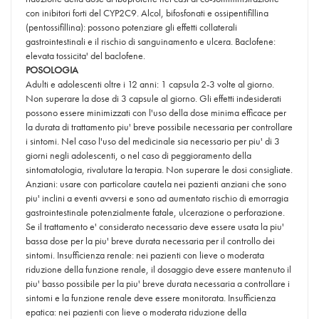
con inibitori forti del CYP2C9. Alcol, bifosfonati e ossipentifillina
(pentossifillina): possono potenziare gli effetti collaterali
gastrointestinali e il rischio di sanguinamento e ulcera. Baclofene:
elevata tossicita' del baclofene.
POSOLOGIA
Adulti e adolescenti oltre i 12 anni: 1 capsula 2-3 volte al giorno.
Non superare la dose di 3 capsule al giorno. Gli effetti indesiderati
possono essere minimizzati con l'uso della dose minima efficace per
la durata di trattamento piu' breve possibile necessaria per controllare
i sintomi. Nel caso l'uso del medicinale sia necessario per piu' di 3
giorni negli adolescenti, o nel caso di peggioramento della
sintomatologia, rivalutare la terapia. Non superare le dosi consigliate.
Anziani: usare con particolare cautela nei pazienti anziani che sono
piu' inclini a eventi avversi e sono ad aumentato rischio di emorragia
gastrointestinale potenzialmente fatale, ulcerazione o perforazione.
Se il trattamento e' considerato necessario deve essere usata la piu'
bassa dose per la piu' breve durata necessaria per il controllo dei
sintomi. Insufficienza renale: nei pazienti con lieve o moderata
riduzione della funzione renale, il dosaggio deve essere mantenuto il
piu' basso possibile per la piu' breve durata necessaria a controllare i
sintomi e la funzione renale deve essere monitorata. Insufficienza
epatica: nei pazienti con lieve o moderata riduzione della