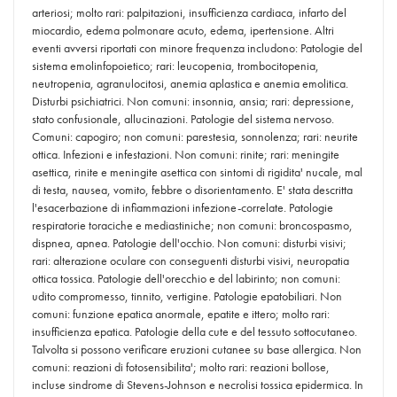
arteriosi; molto rari: palpitazioni, insufficienza cardiaca, infarto del
miocardio, edema polmonare acuto, edema, ipertensione. Altri
eventi avversi riportati con minore frequenza includono: Patologie del
sistema emolinfopoietico; rari: leucopenia, trombocitopenia,
neutropenia, agranulocitosi, anemia aplastica e anemia emolitica.
Disturbi psichiatrici. Non comuni: insonnia, ansia; rari: depressione,
stato confusionale, allucinazioni. Patologie del sistema nervoso.
Comuni: capogiro; non comuni: parestesia, sonnolenza; rari: neurite
ottica. Infezioni e infestazioni. Non comuni: rinite; rari: meningite
asettica, rinite e meningite asettica con sintomi di rigidita' nucale, mal
di testa, nausea, vomito, febbre o disorientamento. E' stata descritta
l'esacerbazione di infiammazioni infezione-correlate. Patologie
respiratorie toraciche e mediastiniche; non comuni: broncospasmo,
dispnea, apnea. Patologie dell'occhio. Non comuni: disturbi visivi;
rari: alterazione oculare con conseguenti disturbi visivi, neuropatia
ottica tossica. Patologie dell'orecchio e del labirinto; non comuni:
udito compromesso, tinnito, vertigine. Patologie epatobiliari. Non
comuni: funzione epatica anormale, epatite e ittero; molto rari:
insufficienza epatica. Patologie della cute e del tessuto sottocutaneo.
Talvolta si possono verificare eruzioni cutanee su base allergica. Non
comuni: reazioni di fotosensibilita'; molto rari: reazioni bollose,
incluse sindrome di Stevens-Johnson e necrolisi tossica epidermica. In