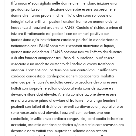
Il farmaco e' sconsigliato nelle donne che intendano iniziare una
gravidanza. La somministrazione dovrebbe essere sospesa nelle
donne che hanno problemi di fertilita' o che sono sottoposte a
indagini sulla fertilita'. I pazienti anziani hanno un aumento della
frequenza di reazioni avverse ai FANS. Cautela e' richiesta prima di
iniziare il trattamento nei pazienti con anamnesi positiva per
ipertensione e/o insufficienza cardiaca poiche' in associazione al
trattamento con i FANS sono stati riscontrati ritenzione di liquidi,
ipertensione ed edema. I FANS possono ridurre l'effetto dei diuretici,
a di altri farmaci antiipertensivi. L'uso di ibuprofene, puo' essere
associato a un modesto aumento del rischio di eventi trombotici
arteriosi. I pazienti con ipertensione non controllata, insufficienza
cardiaca congestizia, cardiopatia ischemica accertata, malattia
arteriosa periferica e/o malattia cerebrovascolare devono essere
trattati con ibuprofene soltanto dopo attenta considerazione e si
devono evitare dosi elevate. Attenta considerazione deve essere
esercitata anche prima di avviare al trattamento a lungo termine i
pazienti con fattori di rischio per eventi cardiovascolari, soprattutto se
sono necessarie dosi elevate. I pazienti con ipertensione non
controllata, insufficienza cardiaca congestizia, cardiopatia ischemica
accertata, malattia arteriosa periferica e/o malattia cerebrovascolare
devono essere trattati con ibuprofene soltanto dopo attenta