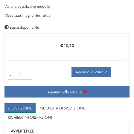
Vai alla descrizione prodotto
Visualizza il foglio illustrativo
Bassa disponibilità
€ 12,20
Prezzo
Aggiungi al carrello
-
+
Aggiungi alla wishlist
DESCRIZIONE
MODALITÀ DI SPEDIZIONE
RICHIEDI INFORMAZIONI
AVVERTENZE