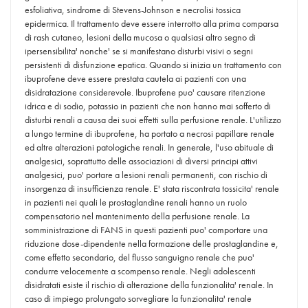
esfoliativa, sindrome di Stevens-Johnson e necrolisi tossica
epidermica. Il trattamento deve essere interrotto alla prima comparsa
di rash cutaneo, lesioni della mucosa o qualsiasi altro segno di
ipersensibilita' nonche' se si manifestano disturbi visivi o segni
persistenti di disfunzione epatica. Quando si inizia un trattamento con
ibuprofene deve essere prestata cautela ai pazienti con una
disidratazione considerevole. Ibuprofene puo' causare ritenzione
idrica e di sodio, potassio in pazienti che non hanno mai sofferto di
disturbi renali a causa dei suoi effetti sulla perfusione renale. L'utilizzo
a lungo termine di ibuprofene, ha portato a necrosi papillare renale
ed altre alterazioni patologiche renali. In generale, l'uso abituale di
analgesici, soprattutto delle associazioni di diversi principi attivi
analgesici, puo' portare a lesioni renali permanenti, con rischio di
insorgenza di insufficienza renale. E' stata riscontrata tossicita' renale
in pazienti nei quali le prostaglandine renali hanno un ruolo
compensatorio nel mantenimento della perfusione renale. La
somministrazione di FANS in questi pazienti puo' comportare una
riduzione dose-dipendente nella formazione delle prostaglandine e,
come effetto secondario, del flusso sanguigno renale che puo'
condurre velocemente a scompenso renale. Negli adolescenti
disidratati esiste il rischio di alterazione della funzionalita' renale. In
caso di impiego prolungato sorvegliare la funzionalita' renale