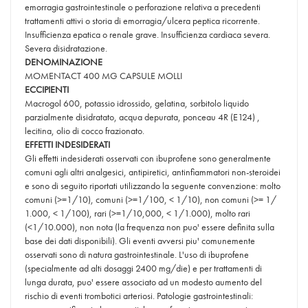
emorragia gastrointestinale o perforazione relativa a precedenti
trattamenti attivi o storia di emorragia/ulcera peptica ricorrente.
Insufficienza epatica o renale grave. Insufficienza cardiaca severa.
Severa disidratazione.
DENOMINAZIONE
MOMENTACT 400 MG CAPSULE MOLLI
ECCIPIENTI
Macrogol 600, potassio idrossido, gelatina, sorbitolo liquido
parzialmente disidratato, acqua depurata, ponceau 4R (E124) ,
lecitina, olio di cocco frazionato.
EFFETTI INDESIDERATI
Gli effetti indesiderati osservati con ibuprofene sono generalmente
comuni agli altri analgesici, antipiretici, antinfiammatori non-steroidei
e sono di seguito riportati utilizzando la seguente convenzione: molto
comuni (>=1/10), comuni (>=1/100, < 1/10), non comuni (>= 1/
1.000, < 1/100), rari (>=1/10,000, < 1/1.000), molto rari
(<1/10.000), non nota (la frequenza non puo' essere definita sulla
base dei dati disponibili). Gli eventi avversi piu' comunemente
osservati sono di natura gastrointestinale. L'uso di ibuprofene
(specialmente ad alti dosaggi 2400 mg/die) e per trattamenti di
lunga durata, puo' essere associato ad un modesto aumento del
rischio di eventi trombotici arteriosi. Patologie gastrointestinali: