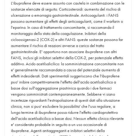
L'ibuprofene deve essere assunto con cautela in combinazione con le
sostanze elencate di seguito. Corticosteroidi: aumento del rischio di
ulcerazione o emorragia gastrointestinale. Anticoagulanti: i FANS
possono aumentare gli effetti degli anticoagulanti, come il warfarin o
l'eparina. In caso di trattamento concomitante, si raccomanda il
monitoraggio dello stato della coagulazione. Inibitori della
cicloossigenasi-2 (COX-2) e altri FANS: queste sostanze possono far
aumentare il rischio di reazioni avverse a carico del tratto
gastrointestinale. E' opportuno non associare ibuprofene con altri
FANS, inclusi gli inibitori selettivi della COX-2, per potenziale effetto
additivo. Acido acetilsalicilico: la somministrazione concomitante non
e' generalmente raccomandata a causa del potenziale aumento di
effetti indesiderati. Dati sperimentali suggeriscono che l'ibuprofene
puo' inibire competitivamente l'effetto dell'acido acetilsalicilico a
basse dosi sull'aggregazione piastrinica quando i due farmaci
vengono somministrati contemporaneamente. Sebbene vi siano
incertezze riguardanti l'estrapolazione di questi dati alla situazione
clinica, non si puo' escludere la possibilita' che l'uso regolare, a
lungo termine di ibuprofene possa ridurre l'effetto cardioprotettivo
dell'acido acetilsalicilico a basse dosi. Nessun effetto clinico rilevante
e' considerato probabile in seguito a un uso occasionale di
ibuprofene. Agenti antiaggreganti e inibitori selettivi della