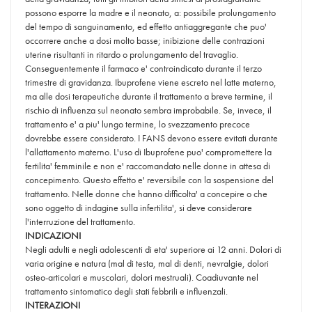
possono esporre la madre e il neonato, a: possibile prolungamento
del tempo di sanguinamento, ed effetto antiaggregante che puo'
occorrere anche a dosi molto basse; inibizione delle contrazioni
uterine risultanti in ritardo o prolungamento del travaglio.
Conseguentemente il farmaco e' controindicato durante il terzo
trimestre di gravidanza. Ibuprofene viene escreto nel latte materno,
ma alle dosi terapeutiche durante il trattamento a breve termine, il
rischio di influenza sul neonato sembra improbabile. Se, invece, il
trattamento e' a piu' lungo termine, lo svezzamento precoce
dovrebbe essere considerato. I FANS devono essere evitati durante
l'allattamento materno. L'uso di Ibuprofene puo' compromettere la
fertilita' femminile e non e' raccomandato nelle donne in attesa di
concepimento. Questo effetto e' reversibile con la sospensione del
trattamento. Nelle donne che hanno difficolta' a concepire o che
sono oggetto di indagine sulla infertilita', si deve considerare
l'interruzione del trattamento.
INDICAZIONI
Negli adulti e negli adolescenti di eta' superiore ai 12 anni. Dolori di
varia origine e natura (mal di testa, mal di denti, nevralgie, dolori
osteo-articolari e muscolari, dolori mestruali). Coadiuvante nel
trattamento sintomatico degli stati febbrili e influenzali.
INTERAZIONI