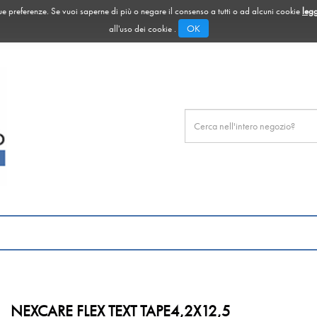
 tue preferenze. Se vuoi saperne di più o negare il consenso a tutti o ad alcuni cookie
legg
OK
all'uso dei cookie .
Cerca
Prodotto
NEXCARE FLEX TEXT TAPE4,2X12,5