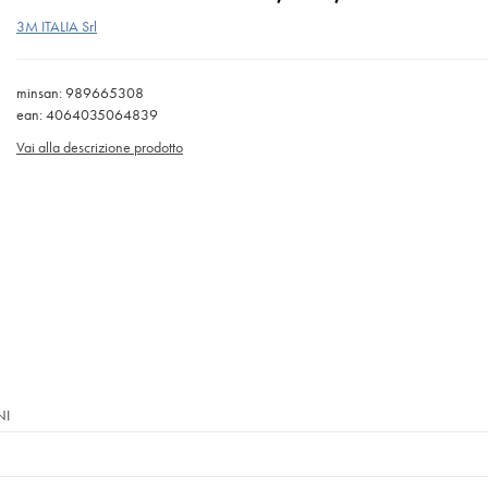
3M ITALIA Srl
minsan: 989665308
ean: 4064035064839
Vai alla descrizione prodotto
NI