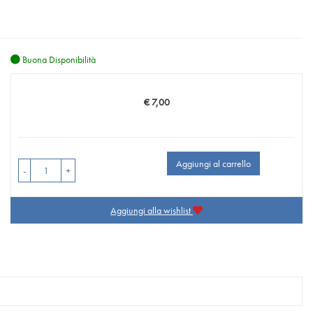
Buona Disponibilità
€ 7,00
Prezzo
Aggiungi al carrello
-
+
Aggiungi alla wishlist