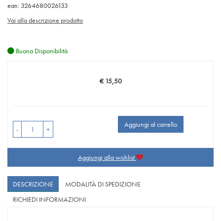
ean: 3264680026133
Vai alla descrizione prodotto
Buona Disponibilità
€ 15,50
Prezzo
Aggiungi al carrello
-
+
Aggiungi alla wishlist
DESCRIZIONE
MODALITÀ DI SPEDIZIONE
RICHIEDI INFORMAZIONI