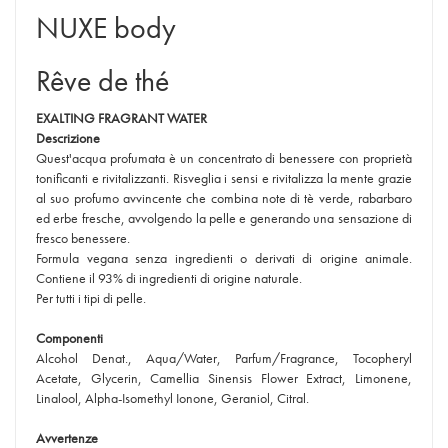
NUXE body
Rêve de thé
EXALTING FRAGRANT WATER
Descrizione
Quest'acqua profumata è un concentrato di benessere con proprietà
tonificanti e rivitalizzanti. Risveglia i sensi e rivitalizza la mente grazie
al suo profumo avvincente che combina note di tè verde, rabarbaro
ed erbe fresche, avvolgendo la pelle e generando una sensazione di
fresco benessere.
Formula vegana senza ingredienti o derivati di origine animale.
Contiene il 93% di ingredienti di origine naturale.
Per tutti i tipi di pelle.
Componenti
Alcohol Denat., Aqua/Water, Parfum/Fragrance, Tocopheryl
Acetate, Glycerin, Camellia Sinensis Flower Extract, Limonene,
Linalool, Alpha-Isomethyl Ionone, Geraniol, Citral.
Avvertenze