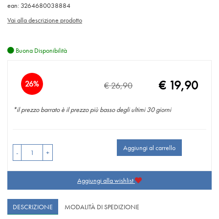
ean: 3264680038884
Vai alla descrizione prodotto
Buona Disponibilità
Sconto
€ 19,90
26%
€ 26,90
Prezzo
del
scontato
*il prezzo barrato è il prezzo più basso degli ultimi 30 giorni
Aggiungi al carrello
-
+
Aggiungi alla wishlist
DESCRIZIONE
MODALITÀ DI SPEDIZIONE