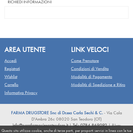
RICHIEDI INFORMAZIONI
AREA UTENTE
LINK VELOCI
Accedi
Come Prenotare
Registrati
Condizioni di Vendita
Wishlist
Modalità di Pagamento
Carrello
Modalità di Spedizione e Ritiro
Informativa Privacy
FARMA DRUGSTORE Snc di Dr.ssa Carla Sechi & C.
- Via Cala
D'Ambra 26c 08020 San Teodoro (OT)
info@parafarmaciesanteodoro.it
|
Tel.: 0784 869092
| P.Iva:
Questo sito utilizza cookie, anche di terze parti, per proporti servizi in linea con le tue
01297750919 | Numero R.E.A.: NU-90330