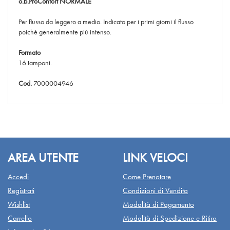
o.b.ProConfort
NORMALE
Per flusso da leggero a medio. Indicato per i primi giorni il flusso
poichè generalmente più intenso.
Formato
16 tamponi.
Cod.
7000004946
AREA UTENTE
LINK VELOCI
Accedi
Come Prenotare
Registrati
Condizioni di Vendita
Wishlist
Modalità di Pagamento
Carrello
Modalità di Spedizione e Ritiro