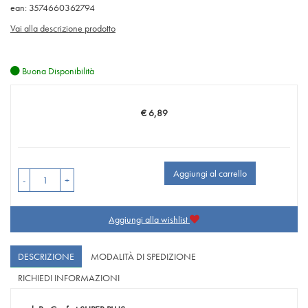
ean: 3574660362794
Vai alla descrizione prodotto
Buona Disponibilità
€ 6,89
Prezzo
Aggiungi al carrello
-
+
Aggiungi alla wishlist
DESCRIZIONE
MODALITÀ DI SPEDIZIONE
RICHIEDI INFORMAZIONI