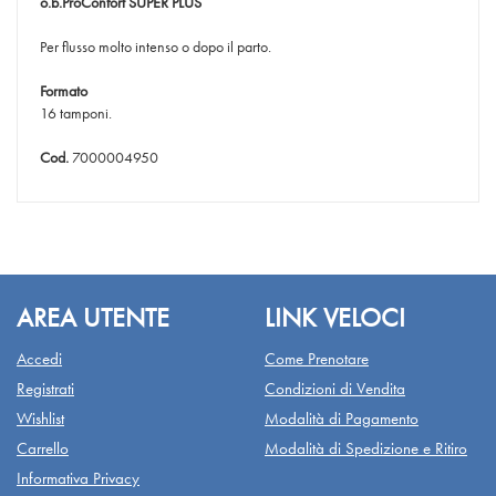
o.b.ProConfort
SUPER PLUS
Per flusso molto intenso o dopo il parto.
Formato
16 tamponi.
Cod.
7000004950
AREA UTENTE
LINK VELOCI
Accedi
Come Prenotare
Registrati
Condizioni di Vendita
Wishlist
Modalità di Pagamento
Carrello
Modalità di Spedizione e Ritiro
Informativa Privacy