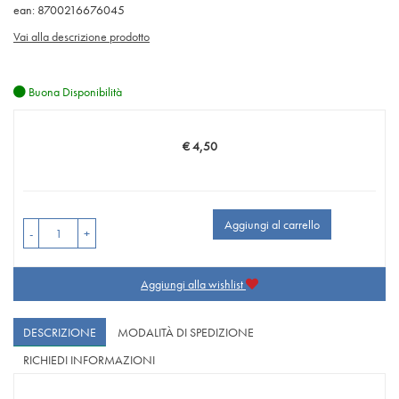
ean: 8700216676045
Vai alla descrizione prodotto
Buona Disponibilità
€ 4,50
Prezzo
Aggiungi al carrello
-
+
Aggiungi alla wishlist
DESCRIZIONE
MODALITÀ DI SPEDIZIONE
RICHIEDI INFORMAZIONI