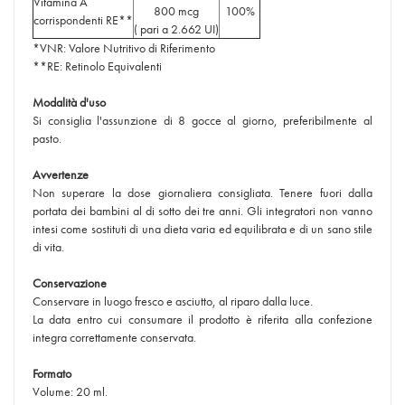
Vitamina A
800 mcg
100%
corrispondenti RE**
( pari a 2.662 UI)
*VNR: Valore Nutritivo di Riferimento
**RE: Retinolo Equivalenti
Modalità d'uso
Si consiglia l'assunzione di 8 gocce al giorno, preferibilmente al
pasto.
Avvertenze
Non superare la dose giornaliera consigliata. Tenere fuori dalla
portata dei bambini al di sotto dei tre anni. Gli integratori non vanno
intesi come sostituti di una dieta varia ed equilibrata e di un sano stile
di vita.
Conservazione
Conservare in luogo fresco e asciutto, al riparo dalla luce.
La data entro cui consumare il prodotto è riferita alla confezione
integra correttamente conservata.
Formato
Volume: 20 ml.