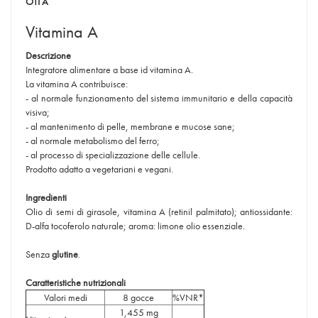
OTI A
Vitamina A
Descrizione
Integratore alimentare a base id vitamina A.
La vitamina A contribuisce:
- al normale funzionamento del sistema immunitario e della capacità
visiva;
- al mantenimento di pelle, membrane e mucose sane;
- al normale metabolismo del ferro;
- al processo di specializzazione delle cellule.
Prodotto adatto a vegetariani e vegani.
Ingredienti
Olio di semi di girasole, vitamina A (retinil palmitato); antiossidante:
D-alfa tocoferolo naturale; aroma: limone olio essenziale.
Senza
glutine
.
Caratteristiche nutrizionali
Valori medi
8 gocce
%VNR*
1,455 mg