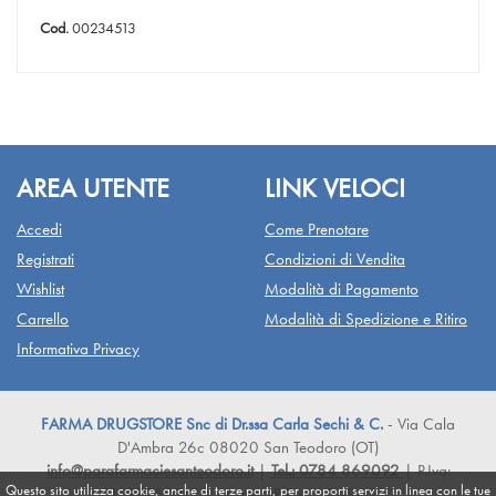
Cod.
00234513
AREA UTENTE
LINK VELOCI
Accedi
Come Prenotare
Registrati
Condizioni di Vendita
Wishlist
Modalità di Pagamento
Carrello
Modalità di Spedizione e Ritiro
Informativa Privacy
FARMA DRUGSTORE Snc di Dr.ssa Carla Sechi & C.
- Via Cala
D'Ambra 26c 08020 San Teodoro (OT)
info@parafarmaciesanteodoro.it
|
Tel.: 0784 869092
| P.Iva:
Questo sito utilizza cookie, anche di terze parti, per proporti servizi in linea con le tue
01297750919 | Numero R.E.A.: NU-90330