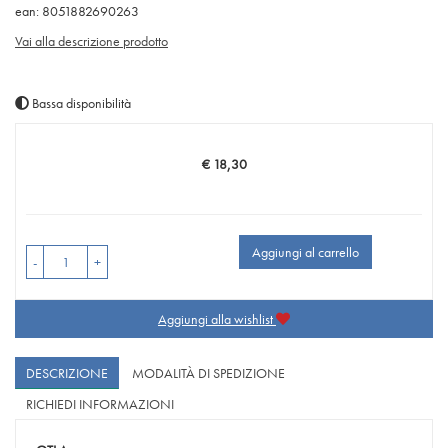
ean: 8051882690263
Vai alla descrizione prodotto
Bassa disponibilità
€ 18,30
Prezzo
Aggiungi al carrello
-
+
Aggiungi alla wishlist
DESCRIZIONE
MODALITÀ DI SPEDIZIONE
RICHIEDI INFORMAZIONI