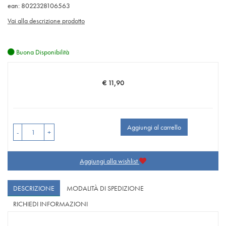
ean: 8022328106563
Vai alla descrizione prodotto
Buona Disponibilità
€ 11,90
Prezzo
Aggiungi al carrello
-
+
Aggiungi alla wishlist
DESCRIZIONE
MODALITÀ DI SPEDIZIONE
RICHIEDI INFORMAZIONI