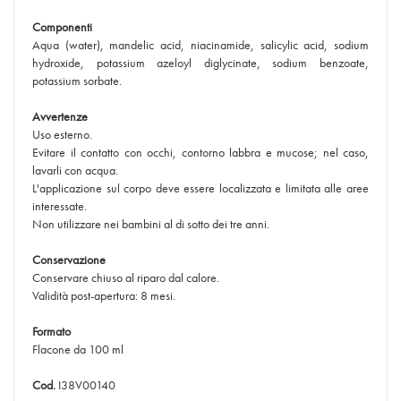
Componenti
Aqua (water), mandelic acid, niacinamide, salicylic acid, sodium
hydroxide, potassium azeloyl diglycinate, sodium benzoate,
potassium sorbate.
Avvertenze
Uso esterno.
Evitare il contatto con occhi, contorno labbra e mucose; nel caso,
lavarli con acqua.
L'applicazione sul corpo deve essere localizzata e limitata alle aree
interessate.
Non utilizzare nei bambini al di sotto dei tre anni.
Conservazione
Conservare chiuso al riparo dal calore.
Validità post-apertura: 8 mesi.
Formato
Flacone da 100 ml
Cod.
I38V00140