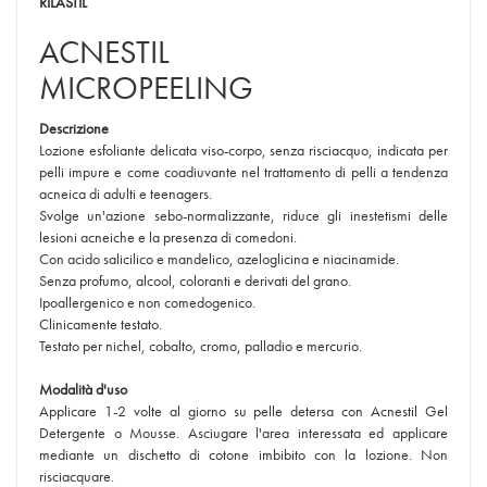
RILASTIL
ACNESTIL
MICROPEELING
Descrizione
Lozione esfoliante delicata viso-corpo, senza risciacquo, indicata per
pelli impure e come coadiuvante nel trattamento di pelli a tendenza
acneica di adulti e teenagers.
Svolge un'azione sebo-normalizzante, riduce gli inestetismi delle
lesioni acneiche e la presenza di comedoni.
Con acido salicilico e mandelico, azeloglicina e niacinamide.
Senza profumo, alcool, coloranti e derivati del grano.
Ipoallergenico e non comedogenico.
Clinicamente testato.
Testato per nichel, cobalto, cromo, palladio e mercurio.
Modalità d'uso
Applicare 1-2 volte al giorno su pelle detersa con Acnestil Gel
Detergente o Mousse. Asciugare l'area interessata ed applicare
mediante un dischetto di cotone imbibito con la lozione. Non
risciacquare.