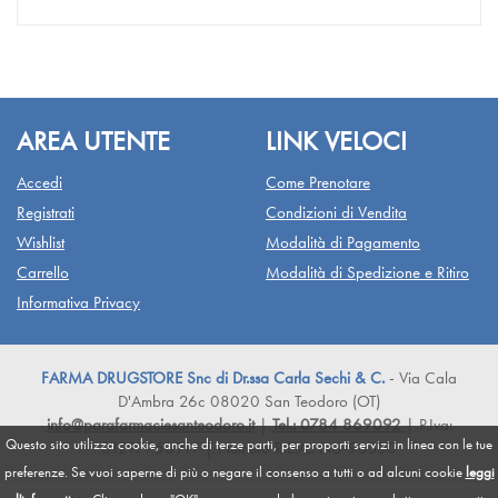
AREA UTENTE
LINK VELOCI
Accedi
Come Prenotare
Registrati
Condizioni di Vendita
Wishlist
Modalità di Pagamento
Carrello
Modalità di Spedizione e Ritiro
Informativa Privacy
FARMA DRUGSTORE Snc di Dr.ssa Carla Sechi & C.
- Via Cala
D'Ambra 26c 08020 San Teodoro (OT)
info@parafarmaciesanteodoro.it
|
Tel.: 0784 869092
| P.Iva:
Questo sito utilizza cookie, anche di terze parti, per proporti servizi in linea con le tue
01297750919 | Numero R.E.A.: NU-90330
preferenze. Se vuoi saperne di più o negare il consenso a tutti o ad alcuni cookie
leggi