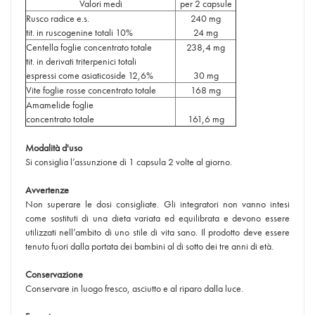
Valori medi
per 2 capsule
Rusco radice e.s.
240 mg
tit. in ruscogenine totali 10%
24 mg
Centella foglie concentrato totale
238,4 mg
tit. in derivati triterpenici totali
espressi come asiaticoside 12,6%
30 mg
Vite foglie rosse concentrato totale
168 mg
Amamelide foglie
concentrato totale
161,6 mg
Modalità d'uso
Si consiglia l’assunzione di 1 capsula 2 volte al giorno.
Avvertenze
Non superare le dosi consigliate. Gli integratori non vanno intesi
come sostituti di una dieta variata ed equilibrata e devono essere
utilizzati nell’ambito di uno stile di vita sano. Il prodotto deve essere
tenuto fuori dalla portata dei bambini al di sotto dei tre anni di età.
Conservazione
Conservare in luogo fresco, asciutto e al riparo dalla luce.