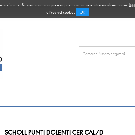
 tue preferenze. Se vuoi saperne di più o negare il consenso a tutti o ad alcuni cookie
legg
OK
all'uso dei cookie .
Cerca
Prodotto
SCHOLL PUNTI DOLENTI CER CAL/D