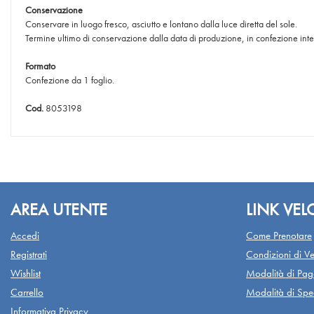
Conservazione
Conservare in luogo fresco, asciutto e lontano dalla luce diretta del sole.
Termine ultimo di conservazione dalla data di produzione, in confezione int
Formato
Confezione da 1 foglio.
Cod.
8053198
AREA UTENTE
LINK VEL
Accedi
Come Prenotare
Registrati
Condizioni di Ve
Wishlist
Modalità di Pa
Carrello
Modalità di Sped
Informativa Privacy