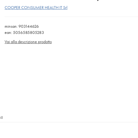
COOPER CONSUMER HEALTH IT Srl
minsan: 903144626
ean: 5056585805283
Vai alla descrizione prodotto
NI