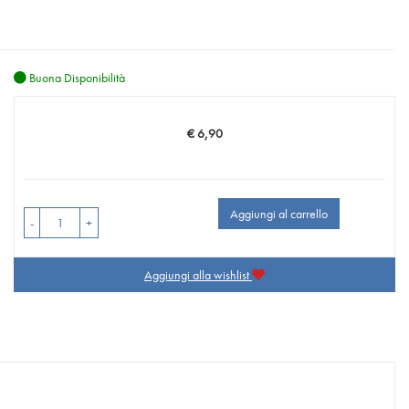
Buona Disponibilità
€ 6,90
Prezzo
Aggiungi al carrello
-
+
Aggiungi alla wishlist