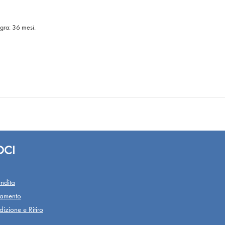
egra: 36 mesi.
OCI
ndita
gamento
izione e Ritiro