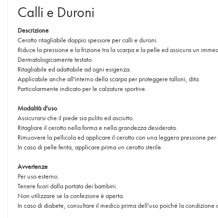
Calli e Duroni
Descrizione
Cerotto ritagliabile doppio spessore per calli e duroni.
Riduce la pressione e la frizione tra la scarpa e la pelle ed assicura un immed
Dermatologicamente testato.
Ritagliabile ed adattabile ad ogni esigenza.
Applicabile anche all'interno della scarpa per proteggere talloni, dita.
Particolarmente indicato per le calzature sportive.
Modalità d'uso
Assicurarsi che il piede sia pulito ed asciutto.
Ritagliare il cerotto nella forma e nella grandezza desiderata.
Rimuovere la pellicola ed applicare il cerotto con una leggera pressione per
In caso di pelle ferita, applicare prima un cerotto sterile.
Avvertenze
Per uso esterno.
Tenere fuori dalla portata dei bambini.
Non utilizzare se la confezione è aperta.
In caso di diabete, consultare il medico prima dell'uso poiché la condizione d