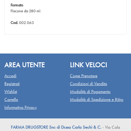
Formato
Flacone da 280 ml.
Cod.
002.063
AREA UTENTE
LINK VELOCI
Accedi
Come Prenotare
Registrati
Condizioni di Vendita
Wishlist
Modalità di Pagamento
Carrello
Modalità di Spedizione e Ritiro
Informativa Privacy
FARMA DRUGSTORE Snc di Dr.ssa Carla Sechi & C.
- Via Cala