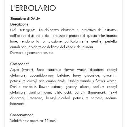
L'ERBOLARIO
Sfumature di DALIA
Descrizione
Gel Detergente. La dolcezza idratante e protettiva dell’estratto,
dell’acqua distillata e dell’idrolizzato proteico di questo affascinante
fiore, rendono la formulazione particolarmente gentile, perfetta
quindi per l’epidermide delicata del volto e delle mani.
Dermatologicamente testato.
Componenti
Aqua (water), Rosa centifolia flower water, disodium cocoyl
glutamate, cocamidopropyl betaine, lauryl glucoside, glycerin,
potassium cocoyl rice amino acids, Dahlia variabilis flower water,
Dahlia variabilis flower extract, glyceryl oleate, sodium cocoyl
glutamate, xanthan gum, citric acid, parfum (fragrance), hexyl
cinnamal, limonene, benzyl alcohol, potassium sorbate, sodium
benzoate.
Conservazione
Validità post-apertura: 12 mesi.