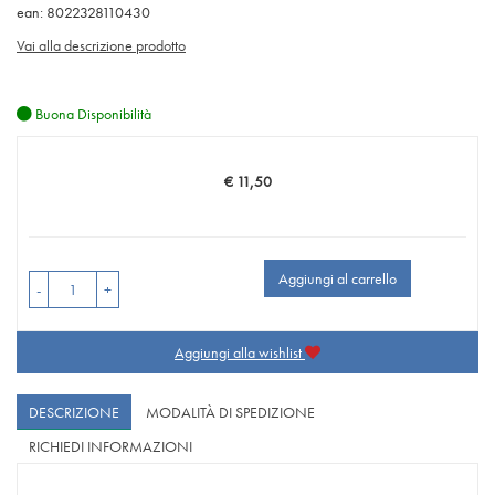
ean: 8022328110430
Vai alla descrizione prodotto
Buona Disponibilità
€ 11,50
Prezzo
Aggiungi al carrello
-
+
Aggiungi alla wishlist
DESCRIZIONE
MODALITÀ DI SPEDIZIONE
RICHIEDI INFORMAZIONI