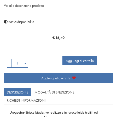
Vai alla descrizione prodotto
Bassa disponibilità
€ 16,40
Prezzo
Aggiungi al carrello
-
+
Aggiungi alla wishlist
DESCRIZIONE
MODALITÀ DI SPEDIZIONE
RICHIEDI INFORMAZIONI
Uroguaine
Strisce biadesive realizzate in idrocollaide (sottili ed