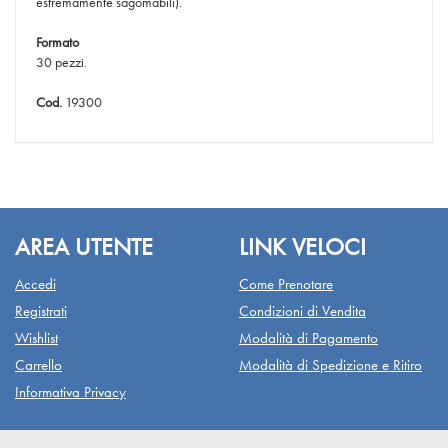
estremamente sagomabili).
Formato
30 pezzi.
Cod.
19300
AREA UTENTE
LINK VELOCI
Accedi
Come Prenotare
Registrati
Condizioni di Vendita
Wishlist
Modalità di Pagamento
Carrello
Modalità di Spedizione e Ritiro
Informativa Privacy