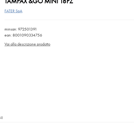
TAMPAX &GO MINI 18PZ
FATER SpA
minsan: 972501391
ean: 8001090334756
Vai alla descrizione prodotto
NI