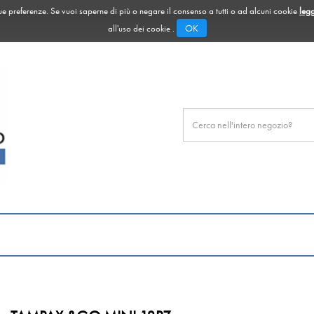
 tue preferenze. Se vuoi saperne di più o negare il consenso a tutti o ad alcuni cookie
legg
OK
all'uso dei cookie .
Cerca
Prodotto