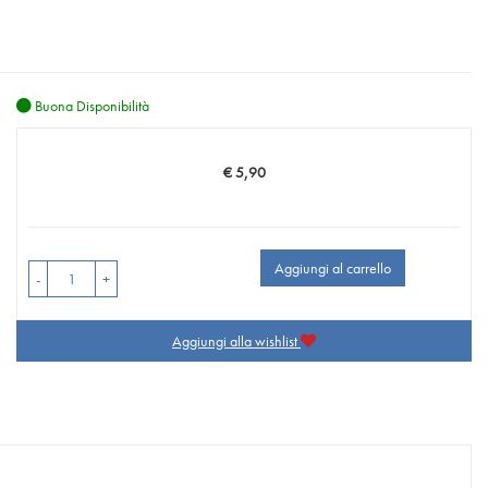
Buona Disponibilità
€ 5,90
Prezzo
Aggiungi al carrello
-
+
Aggiungi alla wishlist