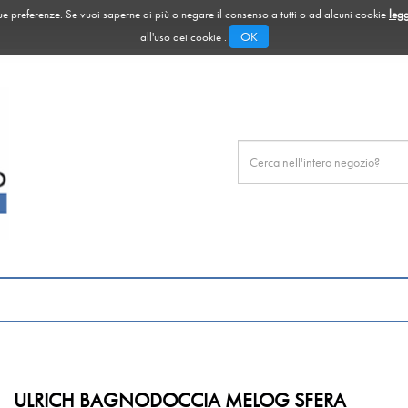
 tue preferenze. Se vuoi saperne di più o negare il consenso a tutti o ad alcuni cookie
legg
OK
all'uso dei cookie .
Cerca
Prodotto
ULRICH BAGNODOCCIA MELOG SFERA