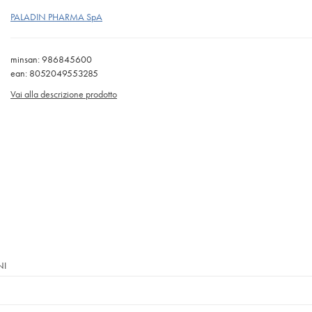
PALADIN PHARMA SpA
minsan: 986845600
ean: 8052049553285
Vai alla descrizione prodotto
NI