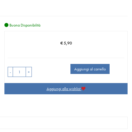
Buona Disponibilità
€ 5,90
Prezzo
Aggiungi al carrello
-
+
Aggiungi alla wishlist