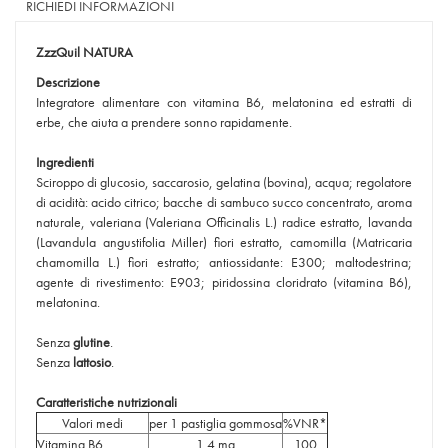
RICHIEDI INFORMAZIONI
ZzzQuil NATURA
Descrizione
Integratore alimentare con vitamina B6, melatonina ed estratti di
erbe, che aiuta a prendere sonno rapidamente.
Ingredienti
Sciroppo di glucosio, saccarosio, gelatina (bovina), acqua; regolatore
di acidità: acido citrico; bacche di sambuco succo concentrato, aroma
naturale, valeriana (Valeriana Officinalis L.) radice estratto, lavanda
(Lavandula angustifolia Miller) fiori estratto, camomilla (Matricaria
chamomilla L.) fiori estratto; antiossidante: E300; maltodestrina;
agente di rivestimento: E903; piridossina cloridrato (vitamina B6),
melatonina.
Senza
glutine
.
Senza
lattosio
.
Caratteristiche nutrizionali
Valori medi
per 1 pastiglia gommosa
%VNR*
Vitamina B6
1,4 mg
100