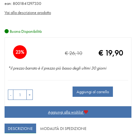
ean: 8001841297330
Vai alla descrizione prodotto
Buona Disponibilità
Sconto
€ 19,90
23%
€ 26,10
Prezzo
del
scontato
*il prezzo barrato è il prezzo più basso degli ultimi 30 giorni
Aggiungi al carrello
-
+
Aggiungi alla wishlist
DESCRIZIONE
MODALITÀ DI SPEDIZIONE