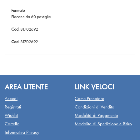
Formato
Flacone da 60 pastiglie.
Cod.
81702692
Cod.
81702692
AREA UTENTE
LINK VELOCI
Accedi
Come Prenotare
Registrati
Condizioni di Vendita
Wishlist
Modalità di Pagamento
Carrello
Modalità di Spedizione e Ritiro
Informativa Privacy