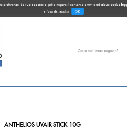
 tue preferenze. Se vuoi saperne di più o negare il consenso a tutti o ad alcuni cookie
legg
OK
all'uso dei cookie .
Cerca
Prodotto
ANTHELIOS UVAIR STICK 10G