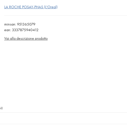
LA ROCHE POSAY-PHAS (L'Oreal)
minsan: 951365079
ean: 3337875940412
Vai alla descrizione prodotto
NI