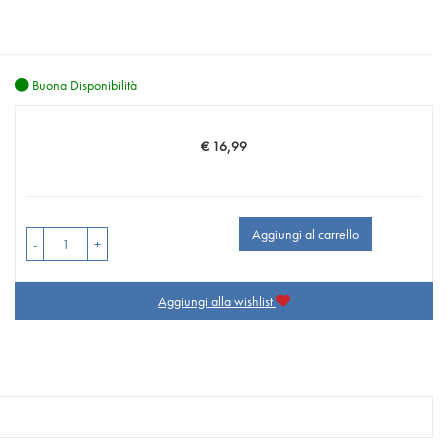
Buona Disponibilità
€ 16,99
Prezzo
Aggiungi al carrello
-
+
Aggiungi alla wishlist