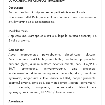
LA ROCHE POSAY CICAPLAST BAUME B5+
Descrizione
Balsamo lenitivo ultra-riparatore per pelli irritate o fragilizzate.
Con nuovo TRIBIOMA (un complesso prebiotico unico) associato al
5% di vitamina B5 e madecassoside.
Modalità d'uso
Applicare uno strato spesso o sottile sulla pelle detersa e asciutta, 1 o
2 volte al giorno.
Componenti
Aqua, hydrogenated polyisobutene, dimethicone, glycerin,
Butyrospermum parkii butter/shea butter, panthenol, propanediol,
butylene glycol, aluminum starch octenylsuccinate, cetyl PEG/PPG-
10/1 dimethicone, trihydroxystearin, zinc gluconate,
madecassoside, tribioma, manganese gluconate, silica, aluminum
hydroxide, magnesium sulfate, disodium EDTA, copper gluconate,
capryloyl glycine, citric acid, acetylated glycol stearate, polyglyceryl-
4 isostearate, tocopherol, pentaerythrityl tetra-di-t-butyl
hydroxyhydrocinnamate, CI 77891/titanium dioxide.
Avvertenze