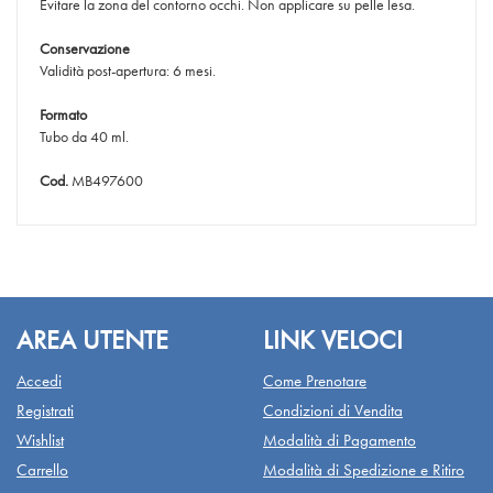
Evitare la zona del contorno occhi. Non applicare su pelle lesa.
Conservazione
Validità post-apertura: 6 mesi.
Formato
Tubo da 40 ml.
Cod.
MB497600
AREA UTENTE
LINK VELOCI
Accedi
Come Prenotare
Registrati
Condizioni di Vendita
Wishlist
Modalità di Pagamento
Carrello
Modalità di Spedizione e Ritiro