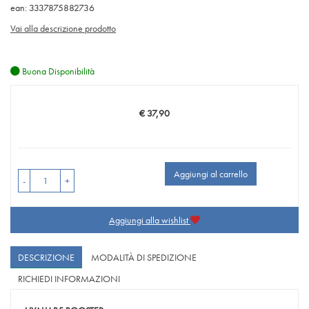
ean: 3337875882736
Vai alla descrizione prodotto
Buona Disponibilità
€ 37,90
Prezzo
Aggiungi al carrello
-
+
Aggiungi alla wishlist
DESCRIZIONE
MODALITÀ DI SPEDIZIONE
RICHIEDI INFORMAZIONI