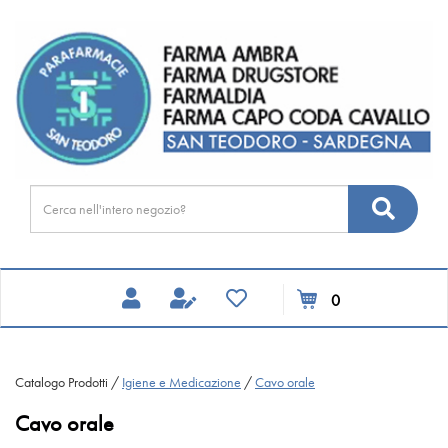
Passa
FARMA
al
DRUGSTORE
contenuto
principale
Cerca
Cerca
Prodotto
prodotti
0
inseriti
Catalogo Prodotti /
Igiene e Medicazione
/
Cavo orale
Cavo orale