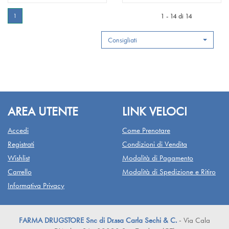
BIANCO
EXPERT
PROFES
EXPERT
3DW
PRO-
BRILL alla
BIANCO
75ML alla
PROFES
EXPERT
EXPERT
1 - 14 di 14
1
wishlist
BRILL
wishlist
75ML
BIANCO
PROFES
BRILL al
75ML al
Consigliati
carrello
carrello
AREA UTENTE
LINK VELOCI
Accedi
Come Prenotare
Registrati
Condizioni di Vendita
Wishlist
Modalità di Pagamento
Carrello
Modalità di Spedizione e Ritiro
Informativa Privacy
FARMA DRUGSTORE Snc di Dr.ssa Carla Sechi & C.
- Via Cala