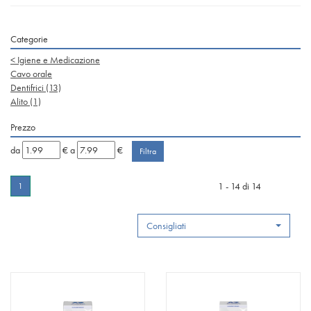
Categorie
<
Igiene e Medicazione
Cavo orale
Dentifrici
(13)
Alito
(1)
Prezzo
filtra
filtra
da
€
a
€
da
a
1 - 14 di 14
1
Consigliati