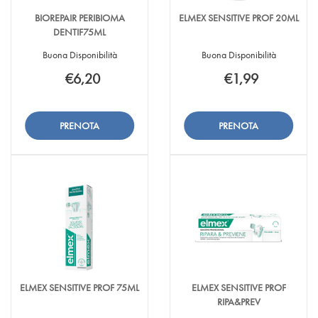
BIOREPAIR PERIBIOMA
ELMEX SENSITIVE PROF 20ML
DENTIF75ML
Buona Disponibilità
Buona Disponibilità
€6,20
€1,99
Aggiungi BIOREPAIR
Informazioni
Aggiungi ELMEX
Informazioni
PERIBIOMA
su BIOREPAIR
SENSITIVE
su ELMEX
DENTIF75ML alla
PERIBIOMA
PROF
SENSITIVE
Aggiungi BIOREPAIR
Aggiungi ELMEX
wishlist
DENTIF75ML
20ML alla
PROF
PERIBIOMA
SENSITIVE
wishlist
20ML
DENTIF75ML al
PROF
carrello
20ML al
carrello
ELMEX SENSITIVE PROF 75ML
ELMEX SENSITIVE PROF
RIPA&PREV