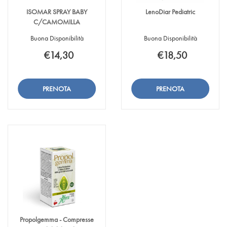
ISOMAR SPRAY BABY
LenoDiar Pediatric
C/CAMOMILLA
Buona Disponibilità
Buona Disponibilità
€14,30
€18,50
Aggiungi ISOMAR
Informazioni
Aggiungi LenoDiar
Informazioni
SPRAY
su ISOMAR
Pediatric alla
su LenoDiar
BABY
SPRAY
wishlist
Pediatric
Aggiungi ISOMAR
Aggiungi LenoDiar
C/CAMOMILLA alla
BABY
SPRAY
Pediatric al
wishlist
C/CAMOMILLA
BABY
carrello
C/CAMOMILLA al
carrello
Propolgemma - Compresse