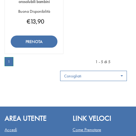
orosolubili bambini
Buona Disponibilità
€13,90
Aggiungi Propolgemma
Informazioni
-
su Propolgemma
Compresse
-
Aggiungi Propolgemma
orosolubili
Compresse
-
bambini alla
orosolubili
Compresse
1 - 5 di 5
1
wishlist
bambini
orosolubili
bambini al
Consigliati
carrello
AREA UTENTE
LINK VELOCI
Accedi
Come Prenotare