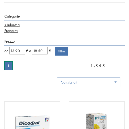
Categorie
<
Infanzia
Preparati
Prezzo
filtra
filtra
da
€
a
€
da
a
1 - 5 di 5
1
Consigliati