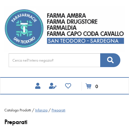
Passa
FARMA
al
DRUGSTORE
contenuto
principale
Cerca
Cerca
Prodotto
prodotti
0
inseriti
Catalogo Prodotti /
Infanzia
/
Preparati
Preparati