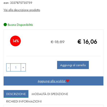
ean: 3337875735759
Vai alla descrizione prodotto
Buona Disponibilità
Sconto
€ 16,06
14%
€ 18,89
Prezzo
del
scontato
Aggiungi al carrello
-
+
Aggiungi alla wishlist
DESCRIZIONE
MODALITÀ DI SPEDIZIONE
RICHIEDI INFORMAZIONI