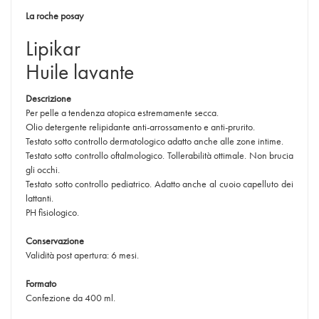
La roche posay
Lipikar
Huile lavante
Descrizione
Per pelle a tendenza atopica estremamente secca.
Olio detergente relipidante anti-arrossamento e anti-prurito.
Testato sotto controllo dermatologico adatto anche alle zone intime.
Testato sotto controllo oftalmologico. Tollerabilità ottimale. Non brucia
gli occhi.
Testato sotto controllo pediatrico. Adatto anche al cuoio capelluto dei
lattanti.
PH fisiologico.
Conservazione
Validità post apertura: 6 mesi.
Formato
Confezione da 400 ml.