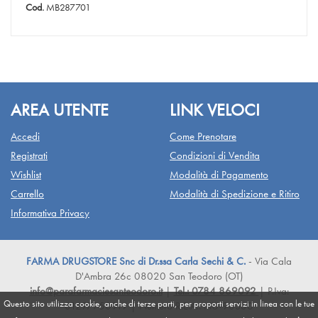
Cod.
MB287701
AREA UTENTE
LINK VELOCI
Accedi
Come Prenotare
Registrati
Condizioni di Vendita
Wishlist
Modalità di Pagamento
Carrello
Modalità di Spedizione e Ritiro
Informativa Privacy
FARMA DRUGSTORE Snc di Dr.ssa Carla Sechi & C.
- Via Cala
D'Ambra 26c 08020 San Teodoro (OT)
info@parafarmaciesanteodoro.it
|
Tel.: 0784 869092
| P.Iva:
Questo sito utilizza cookie, anche di terze parti, per proporti servizi in linea con le tue
01297750919 | Numero R.E.A.: NU-90330