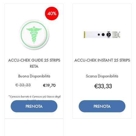
40%
ACCU-CHEK GUIDE 25 STRIPS
ACCU-CHEK INSTANT 25 STRIPS
RETA
Buona Disponibilità
Scarsa Disponibilità
€ 33,33
€33,33
€19,70
*il prezzo barrato è il prezzo più basso degli
Aggiungi ACCU-
Informazioni
ultimi 30 giorni
CHEK
su ACCU-
Aggiungi ACCU-
Informazioni
INSTANT
CHEK
Aggiungi ACCU-
Aggiungi ACCU-
CHEK
su ACCU-
25
INSTANT
CHEK
CHEK
GUIDE
CHEK
STRIPS alla
25
GUIDE
INSTANT
25
GUIDE
wishlist
STRIPS
25
25
STRIPS
25