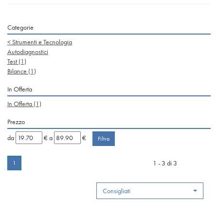
Categorie
<
Strumenti e Tecnologia
Autodiagnostici
Test
(1)
Bilance
(1)
In Offerta
In Offerta
(1)
Prezzo
filtra
filtra
da
€
a
€
da
a
1 - 3 di 3
1
Consigliati