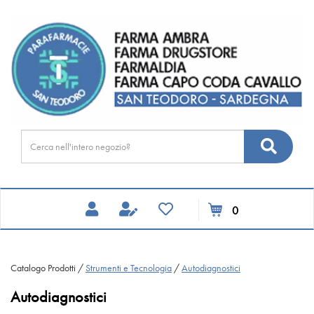
Passa
FARMA
al
DRUGSTORE
contenuto
principale
Cerca
Cerca
Prodotto
prodotti
0
inseriti
Catalogo Prodotti /
Strumenti e Tecnologia
/
Autodiagnostici
Autodiagnostici