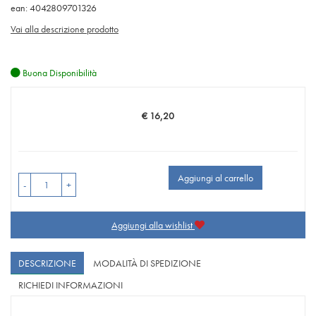
ean: 4042809701326
Vai alla descrizione prodotto
Buona Disponibilità
€ 16,20
Prezzo
Aggiungi al carrello
-
+
Aggiungi alla wishlist
DESCRIZIONE
MODALITÀ DI SPEDIZIONE
RICHIEDI INFORMAZIONI