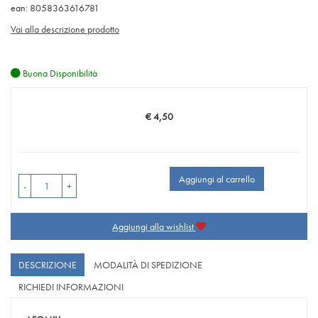
ean: 8058363616781
Vai alla descrizione prodotto
Buona Disponibilità
€ 4,50
Prezzo
Aggiungi al carrello
-
+
Aggiungi alla wishlist
DESCRIZIONE
MODALITÀ DI SPEDIZIONE
RICHIEDI INFORMAZIONI