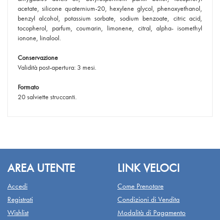
acetate, silicone quaternium-20, hexylene glycol, phenoxyethanol,
benzyl alcohol, potassium sorbate, sodium benzoate, citric acid,
tocopherol, parfum, coumarin, limonene, citral, alpha- isomethyl
ionone, linalool.
Conservazione
Validità post-apertura: 3 mesi.
Formato
20 salviette struccanti.
AREA UTENTE
LINK VELOCI
Accedi
Come Prenotare
Registrati
Condizioni di Vendita
Wishlist
Modalità di Pagamento