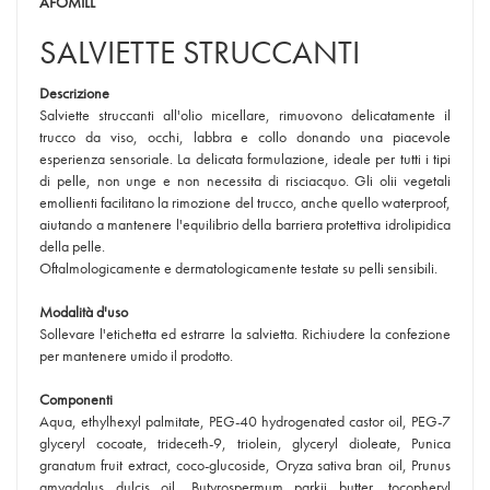
AFOMILL
SALVIETTE STRUCCANTI
Descrizione
Salviette struccanti all'olio micellare, rimuovono delicatamente il
trucco da viso, occhi, labbra e collo donando una piacevole
esperienza sensoriale. La delicata formulazione, ideale per tutti i tipi
di pelle, non unge e non necessita di risciacquo. Gli olii vegetali
emollienti facilitano la rimozione del trucco, anche quello waterproof,
aiutando a mantenere l'equilibrio della barriera protettiva idrolipidica
della pelle.
Oftalmologicamente e dermatologicamente testate su pelli sensibili.
Modalità d'uso
Sollevare l'etichetta ed estrarre la salvietta. Richiudere la confezione
per mantenere umido il prodotto.
Componenti
Aqua, ethylhexyl palmitate, PEG-40 hydrogenated castor oil, PEG-7
glyceryl cocoate, trideceth-9, triolein, glyceryl dioleate, Punica
granatum fruit extract, coco-glucoside, Oryza sativa bran oil, Prunus
amygdalus dulcis oil, Butyrospermum parkii butter, tocopheryl