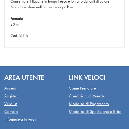
Conservare il flacone in luogo fresco e lontano da fonti di calore.
Non disperdere nell'ambiente dopo l'uso.
Formato
30 ml
Cod.
BF118
AREA UTENTE
LINK VELOCI
Accedi
Come Prenotare
Registrati
Condizioni di Vendita
Wishlist
Modalità di Pagamento
Carrello
Modalità di Spedizione e Ritiro
Informativa Privacy