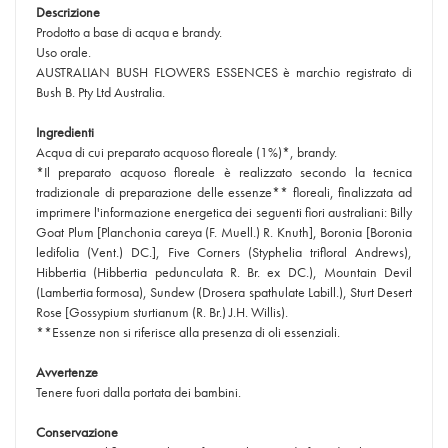
Descrizione
Prodotto a base di acqua e brandy.
Uso orale.
AUSTRALIAN BUSH FLOWERS ESSENCES è marchio registrato di
Bush B. Pty Ltd Australia.
Ingredienti
Acqua di cui preparato acquoso floreale (1%)*, brandy.
*Il preparato acquoso floreale è realizzato secondo la tecnica
tradizionale di preparazione delle essenze** floreali, finalizzata ad
imprimere l'informazione energetica dei seguenti fiori australiani: Billy
Goat Plum [Planchonia careya (F. Muell.) R. Knuth], Boronia [Boronia
ledifolia (Vent.) DC.], Five Corners (Styphelia trifloral Andrews),
Hibbertia (Hibbertia pedunculata R. Br. ex DC.), Mountain Devil
(Lambertia formosa), Sundew (Drosera spathulate Labill.), Sturt Desert
Rose [Gossypium sturtianum (R. Br.) J.H. Willis).
**Essenze non si riferisce alla presenza di oli essenziali.
Avvertenze
Tenere fuori dalla portata dei bambini.
Conservazione