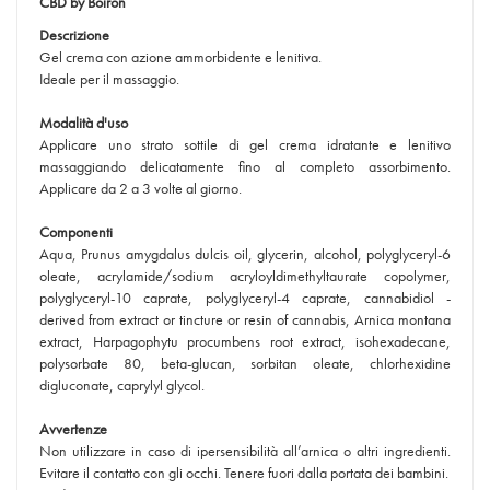
CBD by Boiron
Descrizione
Gel crema con azione ammorbidente e lenitiva.
Ideale per il massaggio.
Modalità d'uso
Applicare uno strato sottile di gel crema idratante e lenitivo
massaggiando delicatamente fino al completo assorbimento.
Applicare da 2 a 3 volte al giorno.
Componenti
Aqua, Prunus amygdalus dulcis oil, glycerin, alcohol, polyglyceryl-6
oleate, acrylamide/sodium acryloyldimethyltaurate copolymer,
polyglyceryl-10 caprate, polyglyceryl-4 caprate, cannabidiol -
derived from extract or tincture or resin of cannabis, Arnica montana
extract, Harpagophytu procumbens root extract, isohexadecane,
polysorbate 80, beta-glucan, sorbitan oleate, chlorhexidine
digluconate, caprylyl glycol.
Avvertenze
Non utilizzare in caso di ipersensibilità all’arnica o altri ingredienti.
Evitare il contatto con gli occhi. Tenere fuori dalla portata dei bambini.