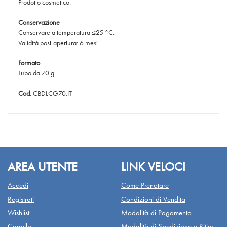
Prodotto cosmetico.
Conservazione
Conservare a temperatura ≤25 °C.
Validità post-apertura: 6 mesi.
Formato
Tubo da 70 g.
Cod.
CBDLCG70.IT
AREA UTENTE
LINK VELOCI
Accedi
Come Prenotare
Registrati
Condizioni di Vendita
Wishlist
Modalità di Pagamento
Carrello
Modalità di Spedizione e Ritiro