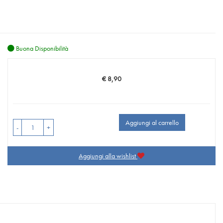
Buona Disponibilità
€ 8,90
Prezzo
Aggiungi al carrello
-
+
Aggiungi alla wishlist