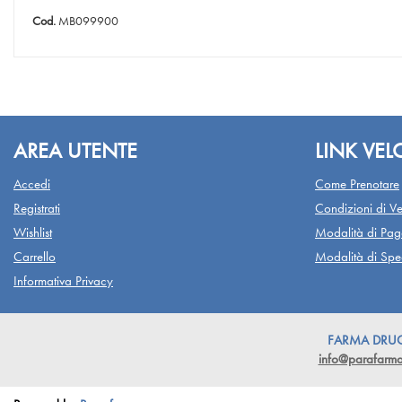
Cod.
MB099900
AREA UTENTE
LINK VEL
Accedi
Come Prenotare
Registrati
Condizioni di Ve
Wishlist
Modalità di Pa
Carrello
Modalità di Sped
Informativa Privacy
FARMA DRUGST
info@parafarmac