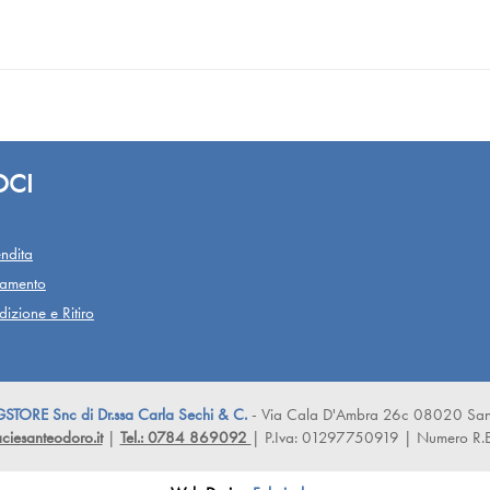
OCI
ndita
gamento
izione e Ritiro
ORE Snc di Dr.ssa Carla Sechi & C.
- Via Cala D'Ambra 26c 08020 San
iesanteodoro.it
|
Tel.: 0784 869092
| P.Iva: 01297750919 | Numero R.