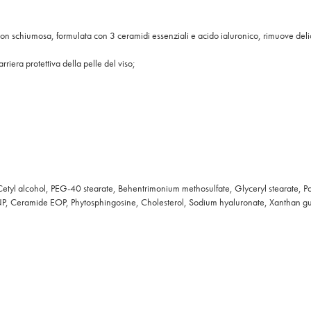
ne non schiumosa, formulata con 3 ceramidi essenziali e acido ialuronico, rimuove del
arriera protettiva della pelle del viso;
Cetyl alcohol, PEG-40 stearate, Behentrimonium methosulfate, Glyceryl stearate, P
NP, Ceramide EOP, Phytosphingosine, Cholesterol, Sodium hyaluronate, Xanthan g