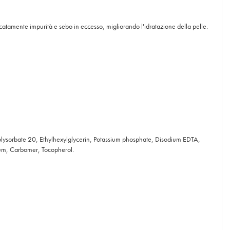
icatamente impurità e sebo in eccesso, migliorando l'idratazione della pelle.
olysorbate 20, Ethylhexylglycerin, Potassium phosphate, Disodium EDTA,
um, Carbomer, Tocopherol.