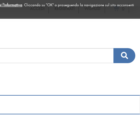
ARTICOLI
i l'informativa
. Cliccando su "OK" o proseguendo la navigazione sul sito acconsenti
ACCEDI
REGISTRATI
WISHLIST
0
INSERITI
Cerc