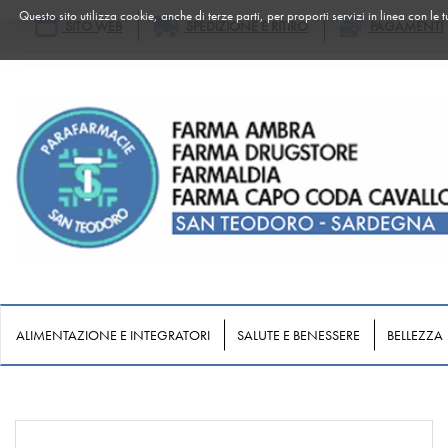
Passa
Questo sito utilizza cookie, anche di terze parti, per proporti servizi in linea con le
SITO WEB
SPEDIZIONE E RITIRO
PAGAMENTI
al
contenuto
principale
FARMA
DRUGSTORE
ALIMENTAZIONE E INTEGRATORI
SALUTE E BENESSERE
BELLEZZA