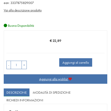
ean: 3337875829007
Vai alla descrizione prodotto
Buona Disponibilità
€ 22,89
Prezzo
Aggiungi al carrello
-
+
Aggiungi alla wishlist
DESCRIZIONE
MODALITÀ DI SPEDIZIONE
RICHIEDI INFORMAZIONI