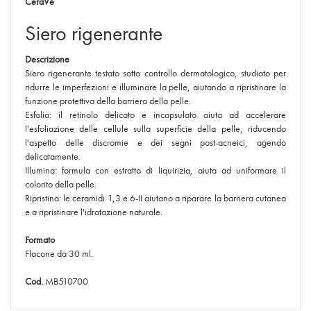
CeraVe
Siero rigenerante
Descrizione
Siero rigenerante testato sotto controllo dermatologico, studiato per
ridurre le imperfezioni e illuminare la pelle, aiutando a ripristinare la
funzione protettiva della barriera della pelle.
Esfolia: il retinolo delicato e incapsulato aiuta ad accelerare
l'esfoliazione delle cellule sulla superficie della pelle, riducendo
l'aspetto delle discromie e dei segni post-acneici, agendo
delicatamente.
Illumina: formula con estratto di liquirizia, aiuta ad uniformare il
colorito della pelle.
Ripristina: le ceramidi 1,3 e 6-II aiutano a riparare la barriera cutanea
e a ripristinare l'idratazione naturale.
Formato
Flacone da 30 ml.
Cod.
MB510700